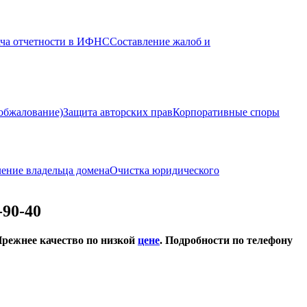
ача отчетности в ИФНС
Составление жалоб и
(обжалование)
Защита авторских прав
Корпоративные споры
ение владельца домена
Очистка юридического
90-40
Прежнее качество по низкой
цене
. Подробности по телефону