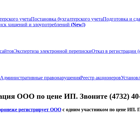
терского учета
Постановка бухгалтерского учета
Подготовка и сд
иск хищений и злоупотреблений
(New!)
сайтов
Экспертиза электронной переписки
Отказ в регистрации 
Административные правонарушения
Реестр акционеров
Установл
ция ООО по цене ИП. Звоните (4732) 40-
оронеже регистрирует ООО
с одним участником по цене ИП. 