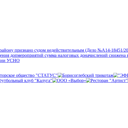
айону признано судом недействительным (Дело №А14-18451/20
дения допмероприятий сумма налоговых доначислений снижена 
нении УСНО