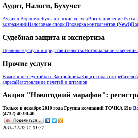
Аудит, Налоги, Бухучет
Аудит в Воронеже
Бухгалтерские услуги
Восстановление бухгал
возражений
Налоговые споры
Проверка контрагентов
(New!)
По
Судебная защита и экспертиза
Правовые услуги и представительство
Нотариальное заверение 
Прочие услуги
Взыскание неустойки с Застройщика
Защита прав потребителей
адреса
Изготовление печатей и штампов
Акция "Новогодний марафон": регистра
Только в декабре 2010 года Группа компаний ТОЧКА И в
В
(4732) 40-90-40
Поделиться…
2010-12-02 11:01:37