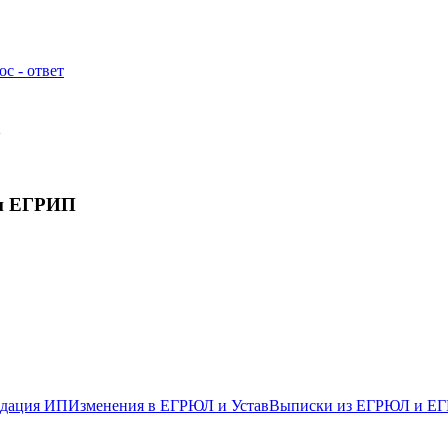
с - ответ
а
и ЕГРИП
дация ИП
Изменения в ЕГРЮЛ и Устав
Выписки из ЕГРЮЛ и Е