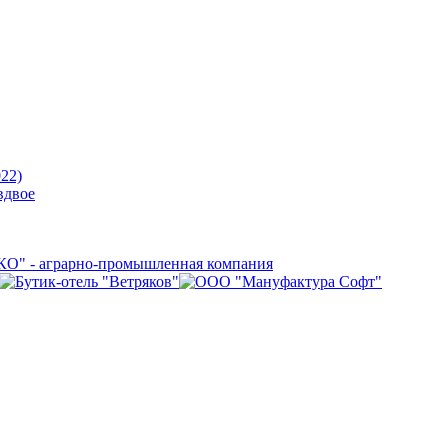
22)
вдвое