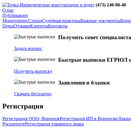
юридические консультации и аудит
(473)
240-90-40
О нас
Публикации
Мониторинг
Статьи
Судебная практика
Важные документы
Вопро
Цены
Отзывы
Клиенты
Контакты
Получить совет специалист
Задать вопрос
Быстрые выписки ЕГРЮЛ 
Получить выписку
Заявления и бланки
Скачать бесплатно
Регистрация
Регистрация ООО, Воронеж
Регистрация ИП в Воронеже
Ликви
Роспатенте
Регистрация товарного знака