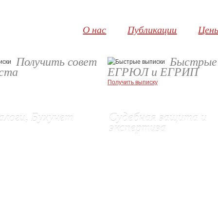
О нас
Публикации
Цен
Получить совет
Быстрые
иста
ЕГРЮЛ и ЕГРИП
Получить выписку
алоги, Бухучет
Судебная защита и
экспертиза
неже
 услуги
Правовые услуги и представительст
е бухгалтерского учета
Нотариальное заверение сайтов
хгалтерского учета
Экспертиза электронной переписки
сдача отчетности в ИФНС
Отказ в регистрации (обжалование)
жалоб и возражений
Защита авторских прав
оры
Корпоративные споры
трагентов
(New!)
й и злоупотреблений
(New!)