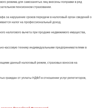
ового режима для самозанятых лиц внесены поправки в ряд
обязательном пенсионном страховании.
рафа за нарушение сроков передачи в налоговый орган сведений о
чивается налог на профессиональный доход.
го налогового вычета при продаже недвижимого имущества,
льно-кассовую технику индивидуальными предпринимателями в
ющими данный налоговый режим, страховых взносов на
тых граждан от уплаты НДФЛ в отношении услуг репетиторов,