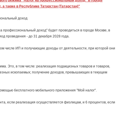
вого режима "Налог на профессиональный доход" в городе
 а также в Республике Татарстан (Татарстан)"
сиональный доход
а профессиональный доход" будет проводиться в городе Москве, в
иод проведения - до 31 декабря 2028 года.
ом числе ИП и получающие доходы от деятельности, при которой они
а. Это, в том числе: реализация подакцизных товаров и товаров,
лезных ископаемых; получение доходов, превышающих в текущем
 помощью бесплатного мобильного приложения "Мой налог".
нта, если реализация осуществляется физлицам, и 6 процентов, если