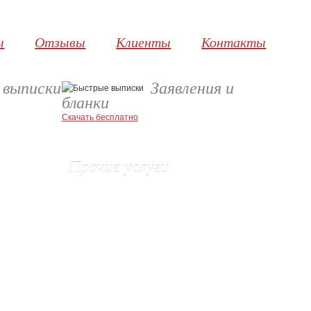
ы
Отзывы
Клиенты
Контакты
 выписки
Заявления и
бланки
Скачать бесплатно
Прочие услуги
Взыскание неустойки с Застройщика
во
Защита прав потребителей
Административные правонарушения
Реестр акционеров
Установление владельца домена
Очистка юридического адреса
Изготовление печатей и штампов