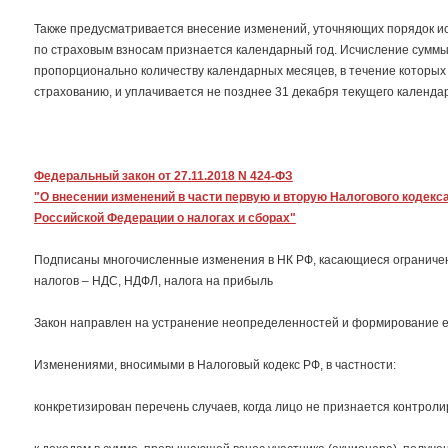
Также предусматривается внесение изменений, уточняющих порядок ис
по страховым взносам признается календарный год. Исчисление сумм
пропорционально количеству календарных месяцев, в течение которых
страхованию, и уплачивается не позднее 31 декабря текущего календар
Федеральный закон от 27.11.2018 N 424-ФЗ
"О внесении изменений в части первую и вторую Налогового кодек
Российской Федерации о налогах и сборах"
Подписаны многочисленные изменения в НК РФ, касающиеся ограничен
налогов – НДС, НДФЛ, налога на прибыль
Закон направлен на устранение неопределенностей и формирование е
Изменениями, вносимыми в Налоговый кодекс РФ, в частности:
конкретизирован перечень случаев, когда лицо не признается контро