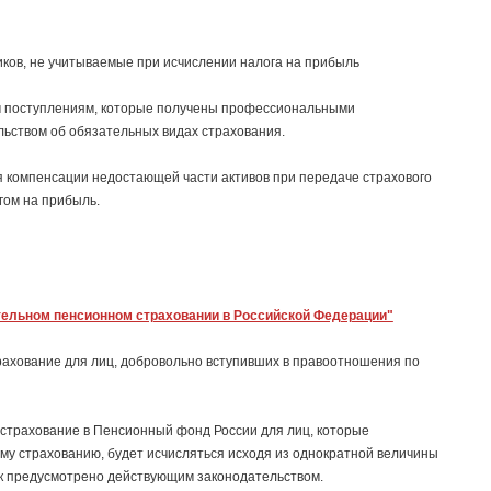
ов, не учитываемые при исчислении налога на прибыль
м поступлениям, которые получены профессиональными
льством об обязательных видах страхования.
ля компенсации недостающей части активов при передаче страхового
гом на прибыль.
ательном пенсионном страховании в Российской Федерации"
ахование для лиц, добровольно вступивших в правоотношения по
страхование в Пенсионный фонд России для лиц, которые
у страхованию, будет исчисляться исходя из однократной величины
ак предусмотрено действующим законодательством.