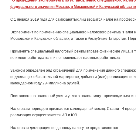
"О проведении эксперимента по установлению специального налого
федерального значения Москве, в Московской и Калужской областях,
С 1 января 2019 года для самозанятых лиц вводится налог на профес
Эксперимент по применению специального налогового режима "Налог н
Московской и Калужской областях, а также в Республике Татарстан. Пер
Применять специальный налоговый режим вправе физические лица, в т
не имеют работодателя и не привлекают наемных работников.
Законом определен ряд ограничений для применения данного спецрежим
подлежащих обязательной маркировке; добыча и (или) реализация по
календарном году 2,4 миллиона рублей.
Постановка на налоговый учет и уплата налога могут производиться с
Налоговым периодом признается календарный месяц. Ставки - 4 проце
реализация осуществляется ИП и ЮЛ.
Налоговая декларация по данному налогу не представляется.