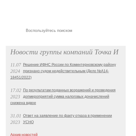
Новости группы компаний Точка И
11.07
Решение ИФНС России по Коминтерновскому району
2024
признано судом недействительным (Дело №А14-
18451/2022)
17.02
По результатам поданных возражений и проведения
2023
допмероприятий сумма налоговых доначислений
снижена вдвое
31.01
Ответ на заявление по факту отказа в применении
2023
УСНО
Архив новостей