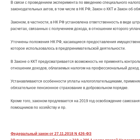
В связи с проведением эксперимента по введению специального налог
законодательных актов, в том числе в НК РФ, Закон о ККТ и Закон об 
Законом, в частности, в НК РФ установлена ответственность в виде шт
расчетах, связанных с получением дохода, в отношении которого упла
Уточнены положения НК РФ, касающиеся предоставления имущественно
которое использовалось в предпринимательской деятельности.
В Законе о ККТ предусматривается возможность не применять контро
отношении доходов, облагаемых налогом на профессиональный доход.
Устанавливаются особенности уплаты налогоплательщиками, применя
обязательное пенсионное страхование в добровольном порядке.
Кроме того, законом продлевается на 2019 год освобождение самозаня
помощников по хозяйству и пр.
Федеральный закон от 27.11.2018 N 426-ФЗ