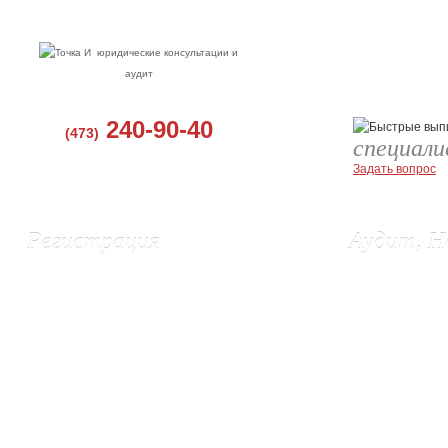
юридические консультации и
аудит
240-90-40
(473)
специал
Задать вопрос
Регистрация
Аудит, Н
Регистрация ООО, Воронеж
Аудит в Воро
Регистрация ИП в Воронеже
Бухгалтерские
Ликвидация ИП
Восстановлени
Изменения в ЕГРЮЛ и Устав
Постановка бу
Выписки из ЕГРЮЛ и ЕГРИП
Подготовка и 
Регистрация эмиссии акций (г. Орел)
Составление 
Регистрация сайта в Роспатенте
Налоговые сп
Регистрация товарного знака
Проверка кон
Поиск хищени