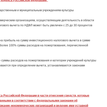
го кодекса Российской Федерации"
ударственным и муниципальным учреждениям культуры
ммерческим организациям, осуществляющим деятельность в области
гового вычета по НДФЛ может быть увеличен с 25 до 30 процентов
а прибыль на сумму инвестиционного налогового вычета в сумме
ь более 100% суммы расходов на пожертвования, перечисленной
 суммы расходов на пожертвования и категории учреждений культуры
ываются при определении вычета, устанавливаются законами
са Российской Федерации в части отнесения средств, которые
нными в соответствии с федеральными законами об
ржание некоммерческих организаций и ведение ими уставной