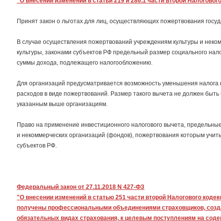
"О внесении изменений в статьи 219 и 286.1 части второй Налогово
Принят закон о льготах для лиц, осуществляющих пожертвования гос
В случае осуществления пожертвований учреждениям культуры и неко
культуры, законами субъектов РФ предельный размер социального нало
суммы дохода, подлежащего налогообложению.
Для организаций предусматривается возможность уменьшения налога н
расходов в виде пожертвований. Размер такого вычета не должен быт
указанным выше организациям.
Право на применение инвестиционного налогового вычета, предельные
и некоммерческих организаций (фондов), пожертвования которым учит
субъектов РФ.
Федеральный закон от 27.11.2018 N 427-ФЗ
"О внесении изменений в статью 251 части второй Налогового кодек
получены профессиональными объединениями страховщиков, созда
обязательных видах страхования, к целевым поступлениям на соде