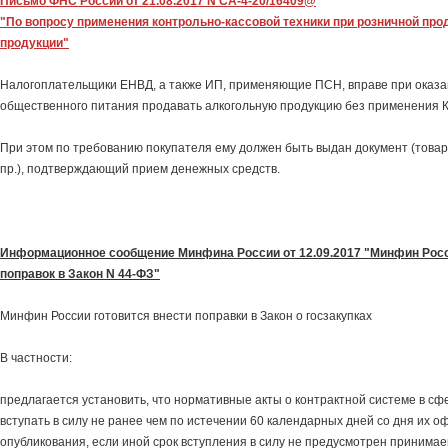
Письмо ФНС России от 21.08.2017 N СА-4-20/16409@
"По вопросу применения контрольно-кассовой техники при розничной про
продукции"
Налогоплательщики ЕНВД, а также ИП, применяющие ПСН, вправе при оказа
общественного питания продавать алкогольную продукцию без применения К
При этом по требованию покупателя ему должен быть выдан документ (товар
пр.), подтверждающий прием денежных средств.
Информационное сообщение Минфина России от 12.09.2017 "Минфин Росс
поправок в Закон N 44-ФЗ"
Минфин России готовится внести поправки в Закон о госзакупках
В частности:
предлагается установить, что нормативные акты о контрактной системе в сфе
вступать в силу не ранее чем по истечении 60 календарных дней со дня их 
опубликования, если иной срок вступления в силу не предусмотрен принима