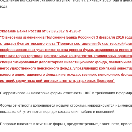
Отдельные положения Указания вступают в силу с 1 января 2018 года и дейс
года.
Указание Банка России от 07.09.2017 N 4520-У
"О внесении изменений в Положение Банка России от 3 февраля 2016 год
стандарт бухгалтерского учета "Порядок составления бухгалтерской (фи
профессиональных участников рынка ценных бумаг, акционерных инвес
организаторов торговли, центральных контрагентов, клиринговых организ
специализированных депозитариев инвестиционного фонда, паевого инве
негосударственного пенсионного фонда, управляющих компаний инвести
паевого инвестиционного фонда и негосударственного пенсионного фонд
историй, кредитных рейтинговых агентств, страховых брокеров"
Скорректированы некоторые формы отчетности НФО и требования к форми
Формы отчетности дополняются новыми строками, корректируются наимено
показателей, уточняется порядок составления таблиц и пояснений.
Поправки вносятся в отчетные формы, предусмотренные, в частности, приложе