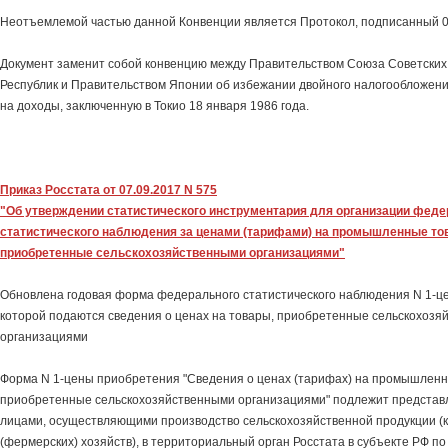
Неотъемлемой частью данной Конвенции является Протокол, подписанный 0
Документ заменит собой конвенцию между Правительством Союза Советских
Республик и Правительством Японии об избежании двойного налогообложени
на доходы, заключенную в Токио 18 января 1986 года.
Приказ Росстата от 07.09.2017 N 575
"Об утверждении статистического инструментария для организации феде
статистического наблюдения за ценами (тарифами) на промышленные тов
приобретенные сельскохозяйственными организациями"
Обновлена годовая форма федерального статистического наблюдения N 1-ц
которой подаются сведения о ценах на товары, приобретенные сельскохозя
организациями
Форма N 1-цены приобретения "Сведения о ценах (тарифах) на промышленны
приобретенные сельскохозяйственными организациями" подлежит предста
лицами, осуществляющими производство сельскохозяйственной продукции (к
(фермерских) хозяйств), в территориальный орган Росстата в субъекте РФ п