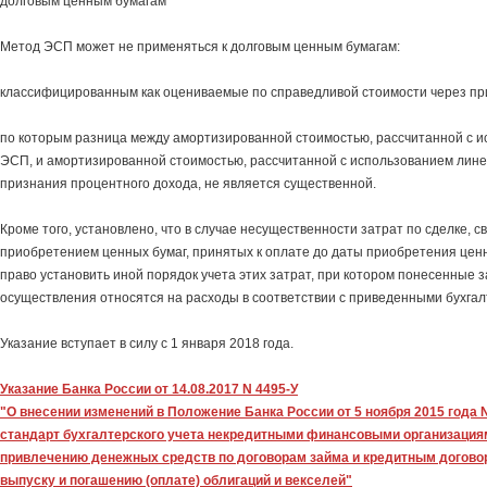
долговым ценным бумагам
Метод ЭСП может не применяться к долговым ценным бумагам:
классифицированным как оцениваемые по справедливой стоимости через пр
по которым разница между амортизированной стоимостью, рассчитанной с 
ЭСП, и амортизированной стоимостью, рассчитанной с использованием лин
признания процентного дохода, не является существенной.
Кроме того, установлено, что в случае несущественности затрат по сделке, с
приобретением ценных бумаг, принятых к оплате до даты приобретения цен
право установить иной порядок учета этих затрат, при котором понесенные з
осуществления относятся на расходы в соответствии с приведенными бухгал
Указание вступает в силу с 1 января 2018 года.
Указание Банка России от 14.08.2017 N 4495-У
"О внесении изменений в Положение Банка России от 5 ноября 2015 года 
стандарт бухгалтерского учета некредитными финансовыми организация
привлечению денежных средств по договорам займа и кредитным договор
выпуску и погашению (оплате) облигаций и векселей"