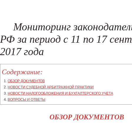
Регистрация товарного знака
Составление жалоб и возражени
Налоговые споры
Проверка контрагентов
(New!)
Поиск хищений и злоупотреблен
Мониторинг законодател
(New!)
РФ за период с 11 по 17 сен
2017 года
Содержание:
ОБЗОР ДОКУМЕНТОВ
НОВОСТИ СУДЕБНОЙ АРБИТРАЖНОЙ ПРАКТИКИ
НОВОСТИ НАЛОГООБЛОЖЕНИЯ И БУХГАЛТЕРСКОГО УЧЕТА
ВОПРОСЫ И ОТВЕТЫ
ОБЗОР ДОКУМЕНТОВ