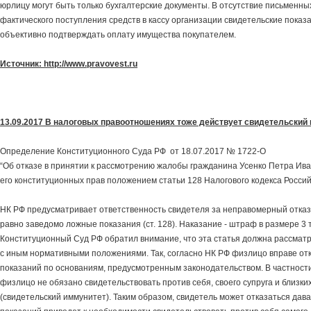
юрлицу могут быть только бухгалтерские документы. В отсутствие письменны
фактического поступления средств в кассу организации свидетельские показа
объективно подтверждать оплату имущества покупателем.
Источник: http://www.pravovest.ru
13.09.2017 В налоговых правоотношениях тоже действует свидетельский
Определение Конституционного Суда РФ от 18.07.2017 № 1722-О
“Об отказе в принятии к рассмотрению жалобы гражданина Усенко Петра Ив
его конституционных прав положением статьи 128 Налогового кодекса Росси
НК РФ предусматривает ответственность свидетеля за неправомерный отказ 
равно заведомо ложные показания (ст. 128). Наказание - штраф в размере 3 т
Конституционный Суд РФ обратил внимание, что эта статья должна рассматр
с иным нормативными положениями. Так, согласно НК РФ физлицо вправе отк
показаний по основаниям, предусмотренным законодательством. В частности
физлицо не обязано свидетельствовать против себя, своего супруга и близки
(свидетельский иммунитет). Таким образом, свидетель может отказаться дава