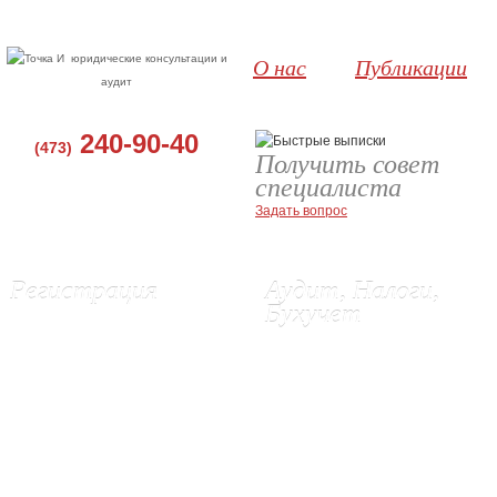
юридические консультации и
О нас
Публикации
аудит
240-90-40
(473)
Получить совет
специалиста
Задать вопрос
Регистрация
Аудит, Налоги,
Бухучет
Регистрация ООО, Воронеж
Регистрация ИП в Воронеже
Аудит в Воронеже
Ликвидация ИП
Бухгалтерские услуги
Изменения в ЕГРЮЛ и Устав
Восстановление бухгалтерского
Выписки из ЕГРЮЛ и ЕГРИП
учета
Регистрация эмиссии акций (г.
Постановка бухгалтерского учета
Орел)
Подготовка и сдача отчетности в
Регистрация сайта в Роспатенте
ИФНС