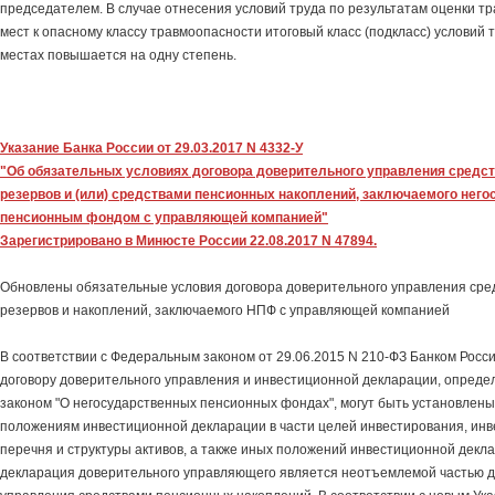
председателем. В случае отнесения условий труда по результатам оценки т
мест к опасному классу травмоопасности итоговый класс (подкласс) условий 
местах повышается на одну степень.
Указание Банка России от 29.03.2017 N 4332-У
"Об обязательных условиях договора доверительного управления средс
резервов и (или) средствами пенсионных накоплений, заключаемого нег
пенсионным фондом с управляющей компанией"
Зарегистрировано в Минюсте России 22.08.2017 N 47894.
Обновлены обязательные условия договора доверительного управления ср
резервов и накоплений, заключаемого НПФ с управляющей компанией
В соответствии с Федеральным законом от 29.06.2015 N 210-ФЗ Банком Росси
договору доверительного управления и инвестиционной декларации, опред
законом "О негосударственных пенсионных фондах", могут быть установлены
положениям инвестиционной декларации в части целей инвестирования, инв
перечня и структуры активов, а также иных положений инвестиционной декл
декларация доверительного управляющего является неотъемлемой частью д