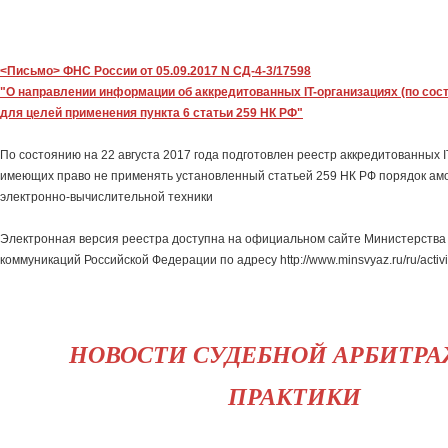
<Письмо> ФНС России от 05.09.2017 N СД-4-3/17598
"О направлении информации об аккредитованных IT-организациях (по сост
для целей применения пункта 6 статьи 259 НК РФ"
По состоянию на 22 августа 2017 года подготовлен реестр аккредитованных I
имеющих право не применять установленный статьей 259 НК РФ порядок ам
электронно-вычислительной техники
Электронная версия реестра доступна на официальном сайте Министерства 
коммуникаций Российской Федерации по адресу http://www.minsvyaz.ru/ru/activit
НОВОСТИ СУДЕБНОЙ АРБИТР
ПРАКТИКИ