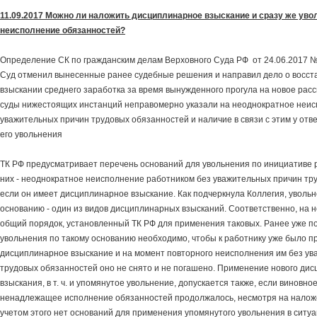
11.09.2017 Можно ли наложить дисциплинарное взыскание и сразу же уво
неисполнение обязанностей?
Определение СК по гражданским делам Верховного Суда РФ от 24.06.2017 
Суд отменил вынесенные ранее судебные решения и направил дело о восст
взыскании среднего заработка за время вынужденного прогула на новое расс
суды нижестоящих инстанций неправомерно указали на неоднократное неис
уважительных причин трудовых обязанностей и наличие в связи с этим у отв
его увольнения
ТК РФ предусматривает перечень оснований для увольнения по инициативе 
них - неоднократное неисполнение работником без уважительных причин тр
если он имеет дисциплинарное взыскание. Как подчеркнула Коллегия, уволь
основанию - один из видов дисциплинарных взысканий. Соответственно, на 
общий порядок, установленный ТК РФ для применения таковых. Ранее уже по
увольнения по такому основанию необходимо, чтобы к работнику уже было 
дисциплинарное взыскание и на момент повторного неисполнения им без у
трудовых обязанностей оно не снято и не погашено. Применение нового ди
взыскания, в т. ч. и упомянутое увольнение, допускается также, если виновн
ненадлежащее исполнение обязанностей продолжалось, несмотря на налож
учетом этого нет оснований для применения упомянутого увольнения в ситуац