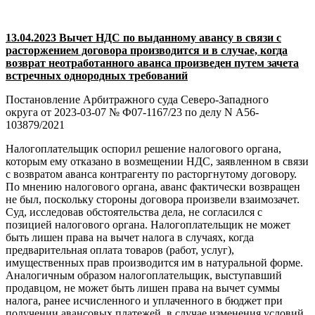
13.04.2023 Вычет НДС по выданному авансу в связи с
расторжением договора производится и в случае, когда
возврат неотработанного аванса произведен путем зачета
встречных однородных требований
Постановление Арбитражного суда Северо-Западного
округа от 2023-03-07 № Ф07-1167/23 по делу N А56-
103879/2021
Налогоплательщик оспорил решение налогового органа,
которым ему отказано в возмещении НДС, заявленном в связи
с возвратом аванса контрагенту по расторгнутому договору.
По мнению налогового органа, аванс фактически возвращен
не был, поскольку стороны договора произвели взаимозачет.
Суд, исследовав обстоятельства дела, не согласился с
позицией налогового органа. Налогоплательщик не может
быть лишен права на вычет налога в случаях, когда
предварительная оплата товаров (работ, услуг),
имущественных прав производится им в натуральной форме.
Аналогичным образом налогоплательщик, выступавший
продавцом, не может быть лишен права на вычет суммы
налога, ранее исчисленного и уплаченного в бюджет при
получении авансовых платежей, в случае изменения условий