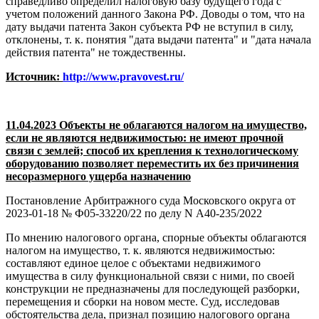
справедливо определил налоговую базу будущего года с
учетом положений данного Закона РФ. Доводы о том, что на
дату выдачи патента Закон субъекта РФ не вступил в силу,
отклонены, т. к. понятия "дата выдачи патента" и "дата начала
действия патента" не тождественны.
Источник:
http://www.pravovest.ru/
11.04.2023 Объекты не облагаются налогом на имущество,
если не являются недвижимостью: не имеют прочной
связи с землей; способ их крепления к технологическому
оборудованию позволяет переместить их без причинения
несоразмерного ущерба назначению
Постановление Арбитражного суда Московского округа от
2023-01-18 № Ф05-33220/22 по делу N А40-235/2022
По мнению налогового органа, спорные объекты облагаются
налогом на имущество, т. к. являются недвижимостью:
составляют единое целое с объектами недвижимого
имущества в силу функциональной связи с ними, по своей
конструкции не предназначены для последующей разборки,
перемещения и сборки на новом месте. Суд, исследовав
обстоятельства дела, признал позицию налогового органа