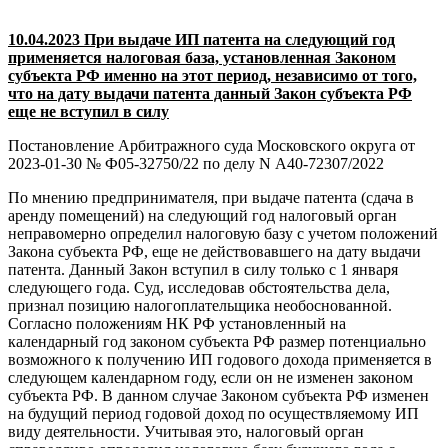
10.04.2023 При выдаче ИП патента на следующий год
применяется налоговая база, установленная Законом
субъекта РФ именно на этот период, независимо от того,
что на дату выдачи патента данный Закон субъекта РФ
еще не вступил в силу
Постановление Арбитражного суда Московского округа от
2023-01-30 № Ф05-32750/22 по делу N А40-72307/2022
По мнению предпринимателя, при выдаче патента (сдача в
аренду помещений) на следующий год налоговый орган
неправомерно определил налоговую базу с учетом положений
Закона субъекта РФ, еще не действовавшего на дату выдачи
патента. Данный Закон вступил в силу только с 1 января
следующего года. Суд, исследовав обстоятельства дела,
признал позицию налогоплательщика необоснованной.
Согласно положениям НК РФ установленный на
календарный год законом субъекта РФ размер потенциально
возможного к получению ИП годового дохода применяется в
следующем календарном году, если он не изменен законом
субъекта РФ. В данном случае Законом субъекта РФ изменен
на будущий период годовой доход по осуществляемому ИП
виду деятельности. Учитывая это, налоговый орган