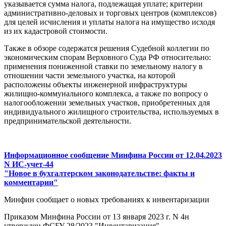
указывается сумма налога, подлежащая уплате; критерии
административно-деловых и торговых центров (комплексов)
для целей исчисления и уплаты налога на имущество исходя
из их кадастровой стоимости.
Также в обзоре содержатся решения Судебной коллегии по
экономическим спорам Верховного Суда РФ относительно:
применения пониженной ставки по земельному налогу в
отношении части земельного участка, на которой
расположены объекты инженерной инфраструктуры
жилищно-коммунального комплекса, а также по вопросу о
налогообложении земельных участков, приобретенных для
индивидуального жилищного строительства, используемых в
предпринимательской деятельности.
Информационное сообщение Минфина России от 12.04.2023
N ИС-учет-44
"Новое в бухгалтерском законодательстве: факты и
комментарии"
Минфин сообщает о новых требованиях к инвентаризации
Приказом Минфина России от 13 января 2023 г. N 4н
утвержден ФСБУ 28/2023 "Инвентаризация".