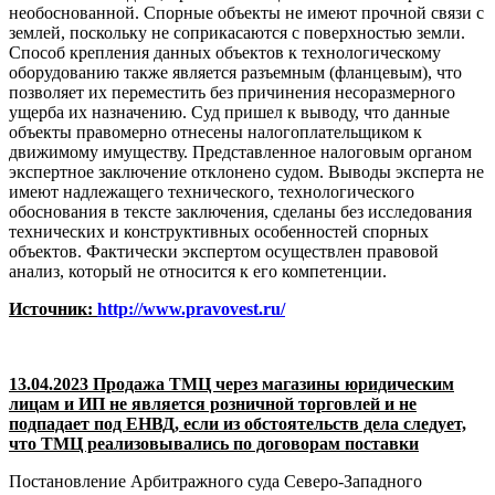
необоснованной. Спорные объекты не имеют прочной связи с
землей, поскольку не соприкасаются с поверхностью земли.
Способ крепления данных объектов к технологическому
оборудованию также является разъемным (фланцевым), что
позволяет их переместить без причинения несоразмерного
ущерба их назначению. Суд пришел к выводу, что данные
объекты правомерно отнесены налогоплательщиком к
движимому имуществу. Представленное налоговым органом
экспертное заключение отклонено судом. Выводы эксперта не
имеют надлежащего технического, технологического
обоснования в тексте заключения, сделаны без исследования
технических и конструктивных особенностей спорных
объектов. Фактически экспертом осуществлен правовой
анализ, который не относится к его компетенции.
Источник:
http://www.pravovest.ru/
13.04.2023 Продажа ТМЦ через магазины юридическим
лицам и ИП не является розничной торговлей и не
подпадает под ЕНВД, если из обстоятельств дела следует,
что ТМЦ реализовывались по договорам поставки
Постановление Арбитражного суда Северо-Западного