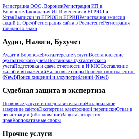
Регистрация ООО, Воронеж
Регистрация ИП в
Воронеже
Ликвидация ИП
Изменения в ЕГРЮЛ и
Устав
Выписки из ЕГРЮЛ и ЕГРИП
Регистрация эмиссии
акций (г. Орел)
Регистрация сайта в Роспатенте
Регистрация
товарного знака
Аудит, Налоги, Бухучет
Аудит в Воронеже
Бухгалтерские услуги
Восстановление
бухгалтерского учета
Постановка бухгалтерского
учета
Подготовка и сдача отчетности в ИФНС
Составление
жалоб и возражений
Налоговые споры
Проверка контрагентов
(New!)
Поиск хищений и злоупотреблений
(New!)
Судебная защита и экспертиза
Правовые услуги и представительство
Нотариальное
заверение сайтов
Экспертиза электронной переписки
Отказ в
регистрации (обжалование)
Защита авторских
прав
Корпоративные споры
Прочие услуги