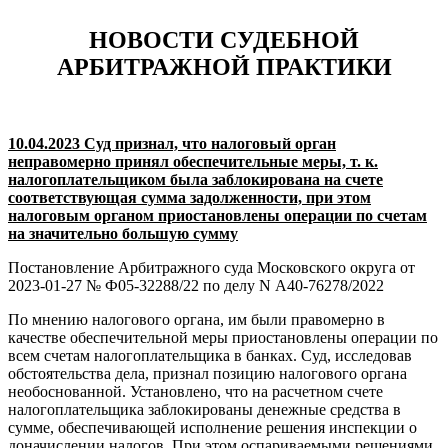
НОВОСТИ СУДЕБНОЙ
АРБИТРАЖНОЙ ПРАКТИКИ
10.04.2023 Суд признал, что налоговый орган
неправомерно принял обеспечительные меры, т. к.
налогоплательщиком была заблокирована на счете
соответствующая сумма задолженности, при этом
налоговым органом приостановлены операции по счетам
на значительно большую сумму
Постановление Арбитражного суда Московского округа от
2023-01-27 № Ф05-32288/22 по делу N А40-76278/2022
По мнению налогового органа, им были правомерно в
качестве обеспечительной меры приостановлены операции по
всем счетам налогоплательщика в банках. Суд, исследовав
обстоятельства дела, признал позицию налогового органа
необоснованной. Установлено, что на расчетном счете
налогоплательщика заблокированы денежные средства в
сумме, обеспечивающей исполнение решения инспекции о
доначислении налогов. При этом оспариваемыми решениями