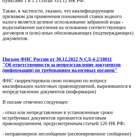
пунктами 1 и 1.1 статьи 333.12 НК РФ.
Также, в частности, указано, что квалифицирующим
признаком для применения пониженной ставки водного
налога является целевое использование забранной воды -
водоснабжение населения на основании соответствующих
договоров и (или) иных обосновывающих (подтверждающих)
документов.
Письмо ФНС России от 30.12.2022 N СД-4-2/18011
"Об ответственности за непредставление документов
(информации) по требованиям налоговых органов"
ФНС скорректировала свою позицию по вопросу
квалификации налоговых правонарушений, выразившихся в
непредставлении документов (информации)
В письме отмечено следующее:
- отказ или непредставление в установленные сроки
истребуемых документов признаются налоговым
правонарушением, предусмотренным статьей 126 НК РФ;
- неправомерное несообщение (несвоевременное сообщение)