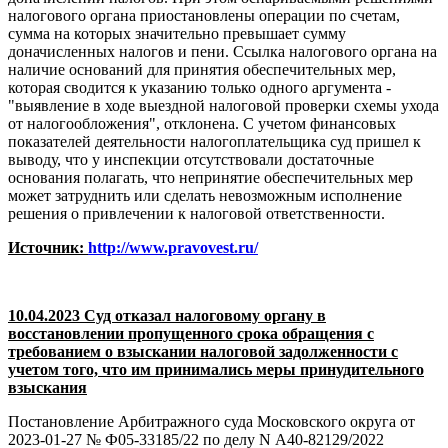
налогового органа приостановлены операции по счетам,
сумма на которых значительно превышает сумму
доначисленных налогов и пени. Ссылка налогового органа на
наличие оснований для принятия обеспечительных мер,
которая сводится к указанию только одного аргумента -
"выявление в ходе выездной налоговой проверки схемы ухода
от налогообложения", отклонена. С учетом финансовых
показателей деятельности налогоплательщика суд пришел к
выводу, что у инспекции отсутствовали достаточные
основания полагать, что непринятие обеспечительных мер
может затруднить или сделать невозможным исполнение
решения о привлечении к налоговой ответственности.
Источник:
http://www.pravovest.ru/
10.04.2023 Суд отказал налоговому органу в
восстановлении пропущенного срока обращения с
требованием о взыскании налоговой задолженности с
учетом того, что им принимались меры принудительного
взыскания
Постановление Арбитражного суда Московского округа от
2023-01-27 № Ф05-33185/22 по делу N А40-82129/2022