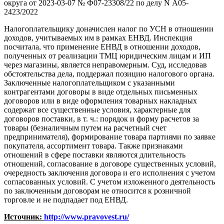
округа от 2023-03-07 № Ф07-23308/22 по делу N А05-
2423/2022
Налогоплательщику доначислен налог по УСН в отношении
доходов, учитываемых им в рамках ЕНВД. Инспекция
посчитала, что применение ЕНВД в отношении доходов,
полученных от реализации ТМЦ юридическим лицам и ИП
через магазины, является неправомерным. Суд, исследовав
обстоятельства дела, поддержал позицию налогового органа.
Заключенные налогоплательщиком с указанными
контрагентами договоры в виде отдельных письменных
договоров или в виде оформления товарных накладных
содержат все существенные условия, характерные для
договоров поставки, в т. ч.: порядок и форму расчетов за
товары (безналичным путем на расчетный счет
предпринимателя), формирование товара партиями по заявке
покупателя, ассортимент товара. Также признаками
отношений в сфере поставки являются длительность
отношений, согласование в договоре существенных условий,
очередность заключения договора и его исполнения с учетом
согласованных условий. С учетом изложенного деятельность
по заключенным договорам не относится к розничной
торговле и не подпадает под ЕНВД.
Источник:
http://www.pravovest.ru/