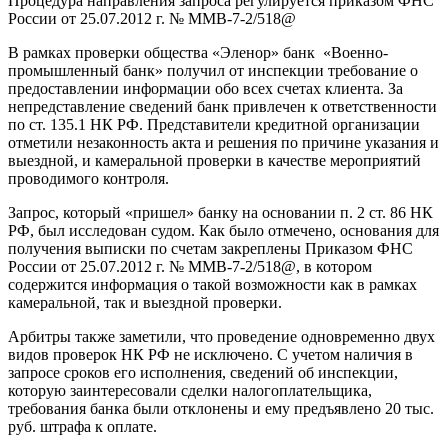
Процедура направления запроса регулируется приказом ФНС
России от 25.07.2012 г. № ММВ-7-2/518@
В рамках проверки общества «Эленор» банк «Военно-
промышленный банк» получил от инспекции требование о
предоставлении информации обо всех счетах клиента. За
непредставление сведений банк привлечен к ответственности
по ст. 135.1 НК РФ. Представители кредитной организации
отметили незаконность акта и решения по причине указания и
выездной, и камеральной проверки в качестве мероприятий
проводимого контроля.
Запрос, который «пришел» банку на основании п. 2 ст. 86 НК
РФ, был исследован судом. Как было отмечено, основания для
получения выписки по счетам закреплены Приказом ФНС
России от 25.07.2012 г. № ММВ-7-2/518@, в котором
содержится информация о такой возможности как в рамках
камеральной, так и выездной проверки.
Арбитры также заметили, что проведение одновременно двух
видов проверок НК РФ не исключено. С учетом наличия в
запросе сроков его исполнения, сведений об инспекции,
которую заинтересовали сделки налогоплательщика,
требования банка были отклонены и ему предъявлено 20 тыс.
руб. штрафа к оплате.