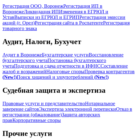
Регистрация ООО, Воронеж
Регистрация ИП в
Воронеже
Ликвидация ИП
Изменения в ЕГРЮЛ и
Устав
Выписки из ЕГРЮЛ и ЕГРИП
Регистрация эмиссии
акций (г. Орел)
Регистрация сайта в Роспатенте
Регистрация
товарного знака
Аудит, Налоги, Бухучет
Аудит в Воронеже
Бухгалтерские услуги
Восстановление
бухгалтерского учета
Постановка бухгалтерского
учета
Подготовка и сдача отчетности в ИФНС
Составление
жалоб и возражений
Налоговые споры
Проверка контрагентов
(New!)
Поиск хищений и злоупотреблений
(New!)
Судебная защита и экспертиза
Правовые услуги и представительство
Нотариальное
заверение сайтов
Экспертиза электронной переписки
Отказ в
регистрации (обжалование)
Защита авторских
прав
Корпоративные споры
Прочие услуги