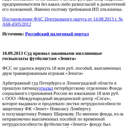
предпринимателем без каких-либо разногласий и разночтений
его положений. Именно поэтому требования ИП отклонены.
Постановление ФАС Центрального округа от 14.08.2013 г. №
А68-4505/2012
Источник:
Российский налоговый портал
10.09.2013 Суд признал законными миллионные
госвыплаты футболистам «Зенита»
ФСС не удалось вернуть 18 млн руб. пособий, выплаченных
двум травмированным игрокам «Зенита»
Арбитражный суд Петербурга и Ленинградской области в
прошлую пятницу
отказал
петербургскому отделению Фонда
социального страхования России во взыскании 18 млн руб.
с ООО «Международный медицинский центр «Согаз»,
которое выдавало и продлевало листки нетрудоспособности
защитнику ФК «Зенит» Николасу Ломбертсу
и полузащитнику Роману Широкову. По мнению фонда, из-за
неправомочно выплаченных пособий по временной
нетрудоспособности футболистам «Зенита» фонду был