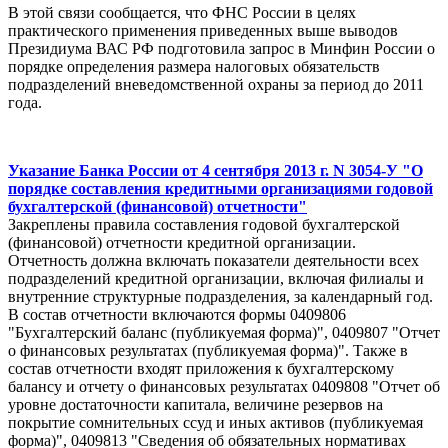
В этой связи сообщается, что ФНС России в целях
практического применения приведенных выше выводов
Президиума ВАС РФ подготовила запрос в Минфин России о
порядке определения размера налоговых обязательств
подразделений вневедомственной охраны за период до 2011
года.
Указание Банка России от 4 сентября 2013 г. N 3054-У "О
порядке составления кредитными организациями годовой
бухгалтерской (финансовой) отчетности"
Закреплены правила составления годовой бухгалтерской
(финансовой) отчетности кредитной организации.
Отчетность должна включать показатели деятельности всех
подразделений кредитной организации, включая филиалы и
внутренние структурные подразделения, за календарный год.
В состав отчетности включаются формы 0409806
"Бухгалтерский баланс (публикуемая форма)", 0409807 "Отчет
о финансовых результатах (публикуемая форма)". Также в
состав отчетности входят приложения к бухгалтерскому
балансу и отчету о финансовых результатах 0409808 "Отчет об
уровне достаточности капитала, величине резервов на
покрытие сомнительных ссуд и иных активов (публикуемая
форма)", 0409813 "Сведения об обязательных нормативах