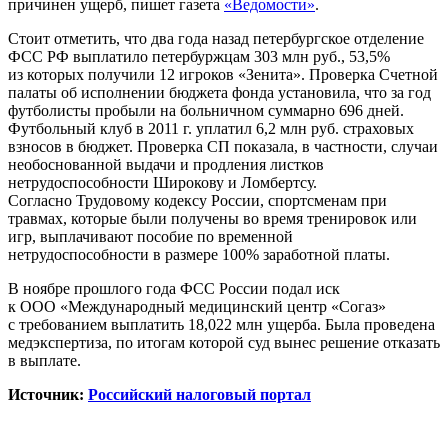
причинен ущерб, пишет газета
«Ведомости»
.
Стоит отметить, что два года назад петербургское отделение
ФСС РФ выплатило петербуржцам 303 млн руб., 53,5%
из которых получили 12 игроков «Зенита». Проверка Счетной
палаты об исполнении бюджета фонда установила, что за год
футболисты пробыли на больничном суммарно 696 дней.
Футбольный клуб в 2011 г. уплатил 6,2 млн руб. страховых
взносов в бюджет. Проверка СП показала, в частности, случаи
необоснованной выдачи и продления листков
нетрудоспособности Широкову и Ломбертсу.
Согласно Трудовому кодексу России, спортсменам при
травмах, которые были получены во время тренировок или
игр, выплачивают пособие по временной
нетрудоспособности в размере 100% заработной платы.
В ноябре прошлого года ФСС России подал иск
к ООО «Международный медицинский центр «Согаз»
с требованием выплатить 18,022 млн ущерба. Была проведена
медэкспертиза, по итогам которой суд вынес решение отказать
в выплате.
Источник:
Российский налоговый портал