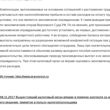
Компенсации, выплачиваемые на основании соглашений о расторжении трудо
учитываться при налогообложении прибыли в составе расходов на оплату тр
условии, что они являются экономически оправданными. К таким выводам п
по экономическим спорам Верховного Суда РФ. По ее мнению, для признания
экономически оправданными достаточно установить, во-первых, достижение 
увольнение конкретного работника. А во-вторых, соблюдение баланса интере
выплаты направлены на разрешение возможной конфликтной ситуации при у
исключительно цели личного обогащения сотрудника. Лишь при значительном
явной несопоставимости обычному размеру выходного пособия налогоплате
доказательства, обосновывающие природу произведенных выплат и их экон
оправданность. При этом налоговый орган не вправе оценивать экономическ
этих расходов.
Источник: http://www.pravovest.ru
08.11.2017 Вышестоящий налоговый орган вправе в порядке контроля за
его решение, принятое в пользу налогоплательщика