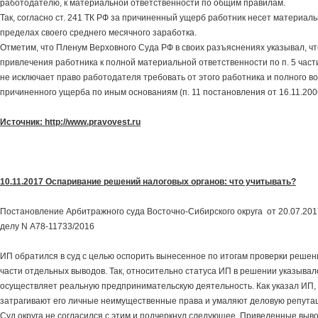
работодателю, к материальной ответственности по общим правилам.
Так, согласно ст. 241 ТК РФ за причиненный ущерб работник несет материал
пределах своего среднего месячного заработка.
Отметим, что Пленум Верховного Суда РФ в своих разъяснениях указывал, ч
привлечения работника к полной материальной ответственности по п. 5 части
не исключает право работодателя требовать от этого работника и полного 
причиненного ущерба по иным основаниям (п. 11 постановления от 16.11.2006
Источник: http://www.pravovest.ru
10.11.2017 Оспаривание решений налоговых органов: что учитывать?
Постановление Арбитражного суда Восточно-Сибирского округа от 20.07.20
делу N А78-11733/2016
ИП обратился в суд с целью оспорить вынесенное по итогам проверки решени
части отдельных выводов. Так, относительно статуса ИП в решении указывало
осуществляет реальную предпринимательскую деятельность. Как указал ИП,
затрагивают его личные неимущественные права и умаляют деловую репута
Суд округа не согласился с этим и подчеркнул следующее. Приведенные выв