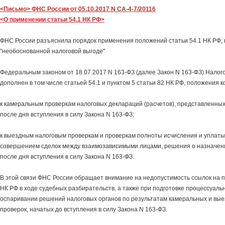
<Письмо> ФНС России от 05.10.2017 N СА-4-7/20116
<О применении статьи 54.1 НК РФ>
ФНС России разъяснила порядок применения положений статьи 54.1 НК РФ,
"необоснованной налоговой выгоде"
Федеральным законом от 18.07.2017 N 163-ФЗ (далее Закон N 163-ФЗ) Налог
дополнен в том числе статьей 54.1 и пунктом 5 статьи 82 НК РФ, положения 
к камеральным проверкам налоговых деклараций (расчетов), представленных
после дня вступления в силу Закона N 163-ФЗ;
к выездным налоговым проверкам и проверкам полноты исчисления и уплаты 
совершением сделок между взаимозависимыми лицами, решения о назначен
после дня вступления в силу Закона N 163-ФЗ.
В этой связи ФНС России обращает внимание на недопустимость ссылок на п
НК РФ в ходе судебных разбирательств, а также при подготовке процессуаль
оспаривании решений налоговых органов по результатам камеральных и вы
проверок, начатых до вступления в силу Закона N 163-ФЗ.