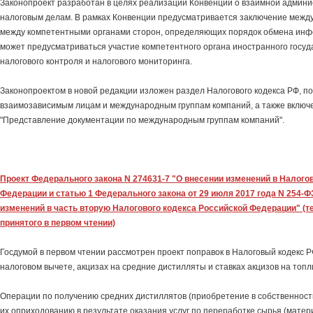
Законопроект разработан в целях реализации Конвенции о взаимной админ
налоговым делам. В рамках Конвенции предусматривается заключение меж
между компетентными органами сторон, определяющих порядок обмена инф
может предусматриваться участие компетентного органа иностранного госуд
налогового контроля и налогового мониторинга.
Законопроектом в новой редакции изложен раздел Налогового кодекса РФ, 
взаимозависимым лицам и международным группам компаний, а также включе
"Представление документации по международным группам компаний".
Проект Федерального закона N 274631-7 "О внесении изменений в Налого
Федерации и статью 1 Федерального закона от 29 июля 2017 года N 254-Ф
изменений в часть вторую Налогового кодекса Российской Федерации" (те
принятого в первом чтении)
Госдумой в первом чтении рассмотрен проект поправок в Налоговый кодекс 
налоговом вычете, акцизах на средние дистилляты и ставках акцизов на топл
Операции по получению средних дистиллятов (приобретение в собственность
их оприходованию в результате оказания услуг по переработке сырья (мате