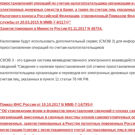
приостановления) операций по счетам налогоплательщика-организации и 
электронных денежных средств в банке, а также по счетам лиц, указанных
Налогового кодекса Российской Федерации, утвержденный Приказом Фед
службы от 20.03.2015 N ММВ-7-8/117@"
Зарегистрировано в Минюсте России 01.11.2017 N 48754.
Налоговики будут использовать дополнительный сервис (СМЭВ 3) для инфор
приостановлении операций по счетам налогоплательщиков
СМЭВ 3 - это единая система межведомственного электронного взаимодейств
сведений "Сведения о наличии приостановления (об отмене приостановлени
налогоплательщика-организации и переводов его электронных денежных средс
счетам лиц, указанных в пункте 11 статьи 76 НК РФ.
Приказ ФНС России от 10.10.2017 N ММВ-7-14/795@
"Об утверждении форм и форматов представления сведений о членах с
организаций, внесенных в сводные реестры членов саморегулируемых ор
поверенных, зарегистрированных в Реестре патентных поверенных Росс
регистрации (снятии с регистрационного учета) застрахованных лиц в орг