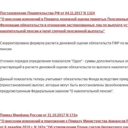
Постановление Правительства РФ от 04.11.2017 N 1324
"О внесении изменений в Правила денежной оценки принятых Пенсионн
Федерации обязательств в отношении застрахованных лиц по выплате у
накопительной пенсии и (или) срочной пенсионной выплаты"
Скорректирована формула расчета денежной оценки обязательств ПФР по в
пенсии
Уточнен порядок определения показателя "Одоп" - суммы дополнительных о
участвующий в расчете денежной оценки обязательств по выплате накопите
Данный показатель теперь учитывает обязательства Фонда вследствие пре
(приостановления) выплат, которые могут быть восстановлены (возобновлен
предусмотренным Федеральным законом "О накопительной пенсии".
Приказ Минфина России от 31.10.2017 N 172н
"О внесении изменений в приложения к Приказу Министерства финансов
от 6 декабря 2010 г. N 162н "Об утверждении Плана счетов бюджетного уче