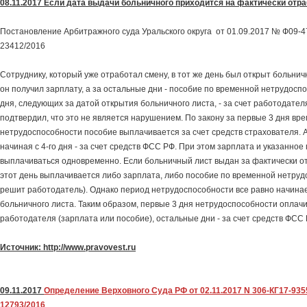
08.11.2017 Если дата выдачи больничного приходится на фактически отра
Постановление Арбитражного суда Уральского округа от 01.09.2017 № Ф09-47
23412/2016
Сотруднику, который уже отработал смену, в тот же день был открыт больничн
он получил зарплату, а за остальные дни - пособие по временной нетрудосп
дня, следующих за датой открытия больничного листа, - за счет работодателя
подтвердил, что это не является нарушением. По закону за первые 3 дня вр
нетрудоспособности пособие выплачивается за счет средств страхователя. 
начиная с 4-го дня - за счет средств ФСС РФ. При этом зарплата и указанное
выплачиваться одновременно. Если больничный лист выдан за фактически от
этот день выплачивается либо зарплата, либо пособие по временной нетруд
решит работодатель). Однако период нетрудоспособности все равно начина
больничного листа. Таким образом, первые 3 дня нетрудоспособности оплачи
работодателя (зарплата или пособие), остальные дни - за счет средств ФСС 
Источник: http://www.pravovest.ru
09.11.2017
Определение Верховного Суда РФ от 02.11.2017 N 306-КГ17-935
12793/2016