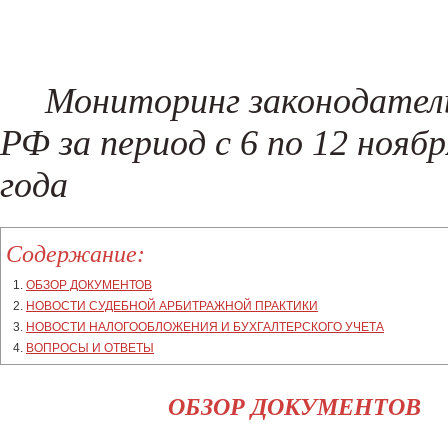
Регистрация сайта в Роспатенте
ИФНС
Регистрация товарного знака
Составление жалоб и возражени
Налоговые споры
Проверка контрагентов
(New!)
Поиск хищений и злоупотреблен
Мониторинг законодател
(New!)
РФ за период с 6 по 12 ноябр
года
Содержание:
ОБЗОР ДОКУМЕНТОВ
НОВОСТИ СУДЕБНОЙ АРБИТРАЖНОЙ ПРАКТИКИ
НОВОСТИ НАЛОГООБЛОЖЕНИЯ И БУХГАЛТЕРСКОГО УЧЕТА
ВОПРОСЫ И ОТВЕТЫ
ОБЗОР ДОКУМЕНТОВ