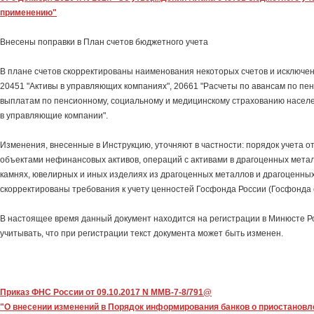
применению"
Внесены поправки в План счетов бюджетного учета
В плане счетов скорректированы наименования некоторых счетов и исключены
20451 "Активы в управляющих компаниях", 20661 "Расчеты по авансам по пе
выплатам по пенсионному, социальному и медицинскому страхованию населе
в управляющие компании".
Изменения, внесенные в Инструкцию, уточняют в частности: порядок учета о
объектами нефинансовых активов, операций с активами в драгоценных мета
камнях, ювелирных и иных изделиях из драгоценных металлов и драгоценных
скорректированы требования к учету ценностей Госфонда России (Госфонда 
В настоящее время данный документ находится на регистрации в Минюсте Р
учитывать, что при регистрации текст документа может быть изменен.
Приказ ФНС России от 09.10.2017 N ММВ-7-8/791@
"О внесении изменений в Порядок информирования банков о приостановл