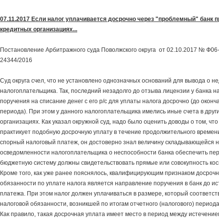
07.11.2017 Если налог уплачивается досрочно через "проблемный" банк п
кредитных организациях...
Постановление Арбитражного суда Поволжского округа от 02.10.2017 № Ф06-
24344/2016
Суд округа счел, что не установлено однозначных оснований для вывода о н
налогоплательщика. Так, последний незадолго до отзыва лицензии у банка 
поручения на списание денег с его р/с для уплаты налога досрочно (до оконч
периода). При этом у данного налогоплательщика имелись иные счета в друг
организациях. Как указал окружной суд, надо было оценить доводы о том, чт
практикует подобную досрочную уплату в течение продолжительного времени
спорный налоговый платеж, он достоверно знал величину складывающейся н
осведомленности налогоплательщика о неспособности банка обеспечить пер
бюджетную систему должны свидетельствовать прямые или совокупность кос
Кроме того, как уже ранее пояснялось, квалифицирующим признаком досроч
обязанности по уплате налога является направление поручения в банк до и
платежа. При этом налог должен уплачиваться в размере, который соответст
налоговой обязанности, возникшей по итогам отчетного (налогового) периода,
Как правило, такая досрочная уплата имеет место в период между истечением