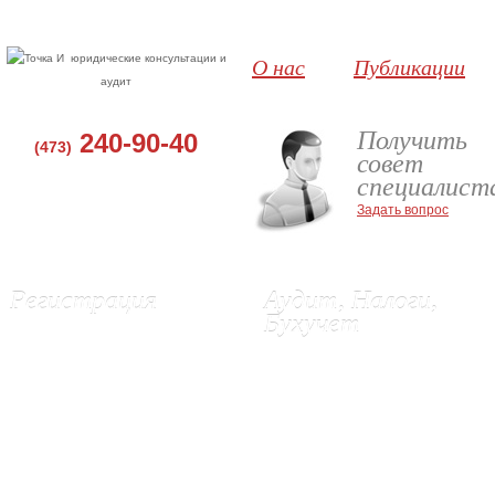
юридические консультации и
О нас
Публикации
аудит
Получить
240-90-40
(473)
совет
специалист
Задать вопрос
Регистрация
Аудит, Налоги,
Бухучет
Регистрация ООО, Воронеж
Регистрация ИП в Воронеже
Аудит в Воронеже
Ликвидация ИП
Бухгалтерские услуги
Изменения в ЕГРЮЛ и Устав
Восстановление бухгалтерского
Выписки из ЕГРЮЛ и ЕГРИП
учета
Регистрация эмиссии акций (г.
Постановка бухгалтерского учета
Орел)
Подготовка и сдача отчетности в