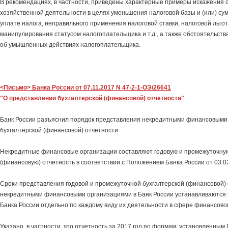
В рекомендациях, в частности, приведены характерные примеры искажения 
хозяйственной деятельности в целях уменьшения налоговой базы и (или) с
уплате налога, неправильного применения налоговой ставки, налоговой льгот
манипулирования статусом налогоплательщика и т.д., а также обстоятельст
об умышленных действиях налогоплательщика.
<Письмо> Банка России от 07.11.2017 N 47-2-1-ОЭ/26641
"О представлении бухгалтерской (финансовой) отчетности"
Банк России разъяснил порядок представления некредитными финансовыми
бухгалтерской (финансовой) отчетности
Некредитные финансовые организации составляют годовую и промежуточну
(финансовую) отчетность в соответствии с Положением Банка России от 03.0
Сроки представления годовой и промежуточной бухгалтерской (финансовой)
некредитными финансовыми организациями в Банк России устанавливаются
Банка России отдельно по каждому виду их деятельности в сфере финансово
Указано, в частности, что отчетность за 2017 год по формам, установленны