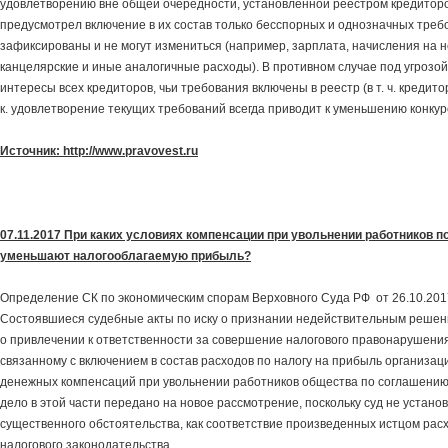
удовлетворению вне общей очередности, установленной реестром кредиторо
предусмотрел включение в их состав только бесспорных и однозначных треб
зафиксированы и не могут измениться (например, зарплата, начисления на н
канцелярские и иные аналогичные расходы). В противном случае под угрозо
интересы всех кредиторов, чьи требования включены в реестр (в т. ч. кредито
к. удовлетворение текущих требований всегда приводит к уменьшению конкур
Источник: http://www.pravovest.ru
07.11.2017 При каких условиях компенсации при увольнении работников 
уменьшают налогооблагаемую прибыль?
Определение СК по экономическим спорам Верховного Суда РФ от 26.10.20
Состоявшиеся судебные акты по иску о признании недействительным решен
о привлечении к ответственности за совершение налогового правонарушения
связанному с включением в состав расходов по налогу на прибыль организац
денежных компенсаций при увольнении работников общества по соглашению
дело в этой части передано на новое рассмотрение, поскольку суд не установ
существенного обстоятельства, как соответствие произведенных истцом рас
налогового законодательства