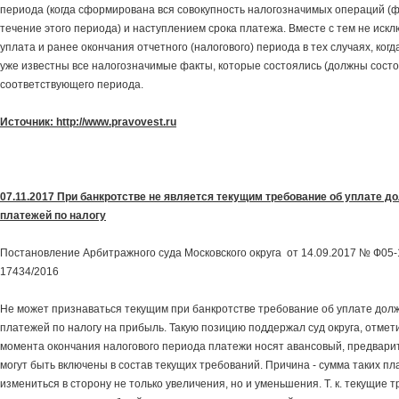
периода (когда сформирована вся совокупность налогозначимых операций (ф
течение этого периода) и наступлением срока платежа. Вместе с тем не иск
уплата и ранее окончания отчетного (налогового) периода в тех случаях, ког
уже известны все налогозначимые факты, которые состоялись (должны состо
соответствующего периода.
Источник: http://www.pravovest.ru
07.11.2017 При банкротстве не является текущим требование об уплате 
платежей по налогу
Постановление Арбитражного суда Московского округа от 14.09.2017 № Ф05-
17434/2016
Не может признаваться текущим при банкротстве требование об уплате дол
платежей по налогу на прибыль. Такую позицию поддержал суд округа, отметив
момента окончания налогового периода платежи носят авансовый, предвари
могут быть включены в состав текущих требований. Причина - сумма таких п
измениться в сторону не только увеличения, но и уменьшения. Т. к. текущие