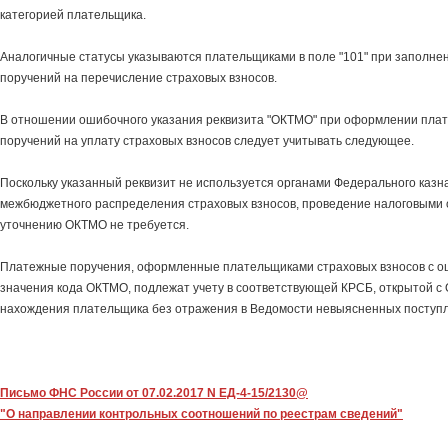
категорией плательщика.
Аналогичные статусы указываются плательщиками в поле "101" при заполне
поручений на перечисление страховых взносов.
В отношении ошибочного указания реквизита "ОКТМО" при оформлении пла
поручений на уплату страховых взносов следует учитывать следующее.
Поскольку указанный реквизит не используется органами Федерального казн
межбюджетного распределения страховых взносов, проведение налоговыми 
уточнению ОКТМО не требуется.
Платежные поручения, оформленные плательщиками страховых взносов с 
значения кода ОКТМО, подлежат учету в соответствующей КРСБ, открытой с
нахождения плательщика без отражения в Ведомости невыясненных поступ
Письмо ФНС России от 07.02.2017 N ЕД-4-15/2130@
"О направлении контрольных соотношений по реестрам сведений"