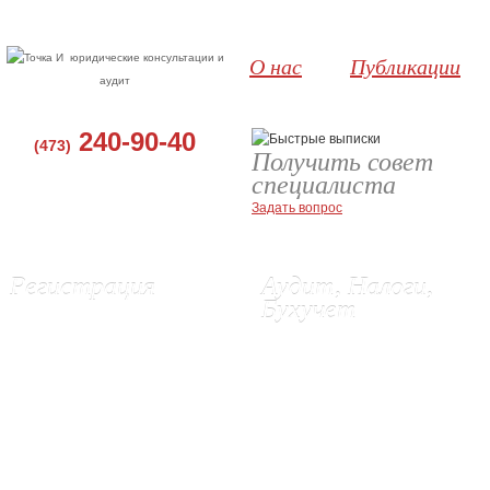
юридические консультации и
О нас
Публикации
аудит
240-90-40
(473)
Получить совет
специалиста
Задать вопрос
Регистрация
Аудит, Налоги,
Бухучет
Регистрация ООО, Воронеж
Регистрация ИП в Воронеже
Аудит в Воронеже
Ликвидация ИП
Бухгалтерские услуги
Изменения в ЕГРЮЛ и Устав
Восстановление бухгалтерского
Выписки из ЕГРЮЛ и ЕГРИП
учета
Регистрация эмиссии акций (г.
Постановка бухгалтерского учета
Орел)
Подготовка и сдача отчетности в
Регистрация сайта в Роспатенте
ИФНС