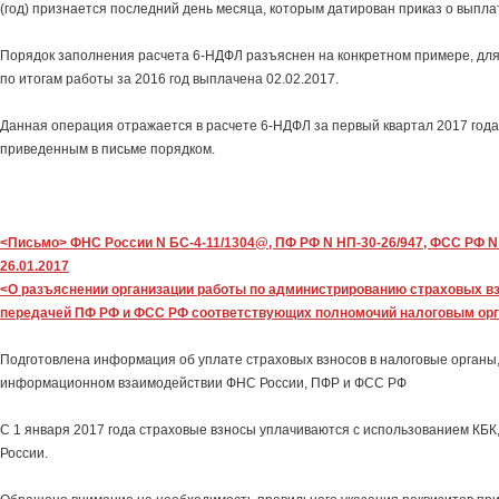
(год) признается последний день месяца, которым датирован приказ о выпл
Порядок заполнения расчета 6-НДФЛ разъяснен на конкретном примере, для 
по итогам работы за 2016 год выплачена 02.02.2017.
Данная операция отражается в расчете 6-НДФЛ за первый квартал 2017 года 
приведенным в письме порядком.
<Письмо> ФНС России N БС-4-11/1304@, ПФ РФ N НП-30-26/947, ФСС РФ N 0
26.01.2017
<О разъяснении организации работы по администрированию страховых вз
передачей ПФ РФ и ФСС РФ соответствующих полномочий налоговым ор
Подготовлена информация об уплате страховых взносов в налоговые органы,
информационном взаимодействии ФНС России, ПФР и ФСС РФ
С 1 января 2017 года страховые взносы уплачиваются с использованием КБК
России.