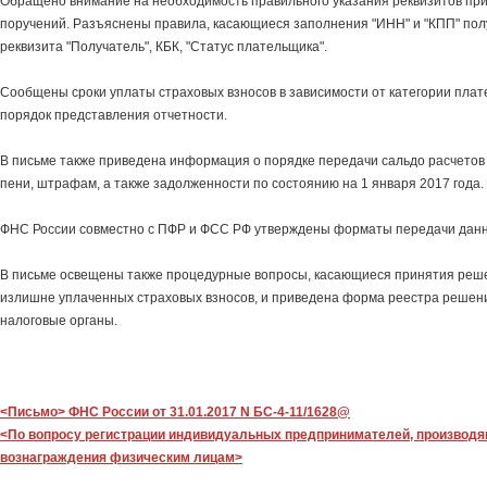
Обращено внимание на необходимость правильного указания реквизитов пр
поручений. Разъяснены правила, касающиеся заполнения "ИНН" и "КПП" пол
реквизита "Получатель", КБК, "Статус плательщика".
Сообщены сроки уплаты страховых взносов в зависимости от категории плат
порядок представления отчетности.
В письме также приведена информация о порядке передачи сальдо расчетов
пени, штрафам, а также задолженности по состоянию на 1 января 2017 года.
ФНС России совместно с ПФР и ФСС РФ утверждены форматы передачи дан
В письме освещены также процедурные вопросы, касающиеся принятия реше
излишне уплаченных страховых взносов, и приведена форма реестра решен
налоговые органы.
<Письмо> ФНС России от 31.01.2017 N БС-4-11/1628@
<По вопросу регистрации индивидуальных предпринимателей, производ
вознаграждения физическим лицам>