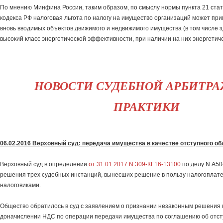
По мнению Минфина России, таким образом, по смыслу нормы пункта 21 стат
кодекса РФ налоговая льгота по налогу на имущество организаций может пр
вновь вводимых объектов движимого и недвижимого имущества (в том числе 
высокий класс энергетической эффективности, при наличии на них энергетиче
НОВОСТИ СУДЕБНОЙ АРБИТР
ПРАКТИКИ
06.02.2016 Верховный суд: передача имущества в качестве отступного о
Верховный суд в определении
от 31.01.2017 N 309-КГ16-13100
по делу N А50
решения трех судебных инстанций, вынесших решение в пользу налогоплате
налоговиками.
Общество обратилось в суд с заявлением о признании незаконным решения 
доначислении НДС по операции передачи имущества по соглашению об отст