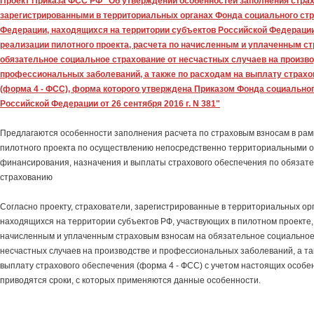
Проект Приказа ФСС РФ "Об утверждении особенностей заполнения стра
зарегистрированными в территориальных органах Фонда социального ст
Федерации, находящихся на территории субъектов Российской Федераци
реализации пилотного проекта, расчета по начисленным и уплаченным с
обязательное социальное страхование от несчастных случаев на произво
профессиональных заболеваний, а также по расходам на выплату страхо
(форма 4 - ФСС), форма которого утверждена Приказом Фонда социально
Российской Федерации от 26 сентября 2016 г. N 381"
Предлагаются особенности заполнения расчета по страховым взносам в рам
пилотного проекта по осуществлению непосредственно территориальными 
финансирования, назначения и выплаты страхового обеспечения по обязат
страхованию
Согласно проекту, страхователи, зарегистрированные в территориальных ор
находящихся на территории субъектов РФ, участвующих в пилотном проекте,
начисленным и уплаченным страховым взносам на обязательное социальное
несчастных случаев на производстве и профессиональных заболеваний, а та
выплату страхового обеспечения (форма 4 - ФСС) с учетом настоящих особе
приводятся сроки, с которых применяются данные особенности.