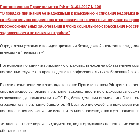
Постановление Правительства РФ от 31.01.2017 N 108
"О порядке признания безнадежными к взысканию и списания недоимки п
на обязательное социальное страхование от несчастных случаев на прои
профессиональных заболеваний в Фонд социального страхования Россий
задолженности по пеням и штрафам"
Определены условия и порядок признания безнадежной к взысканию задолж
взносам на "травматизм"
Полномочия по администрированию страховых взносов на обязательное соц
несчастных случаев на производстве и профессиональных заболеваний сох
В связи с изменениями в законодательстве Правительством РФ принято пос
определяющее основания признания задолженности по страховым взносам 
страхования, уплачиваемым в ФСС РФ, безнадежными к взысканию. Это в то
страхователя, признание банкротом ИП, вынесение судебным приставом-ис
постановления об окончании исполнительного производства в установленных
Установлен также перечень документов, подтверждающих наступление соот
обстоятельств.