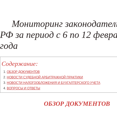
Регистрация товарного знака
Составление жалоб и возражени
Налоговые споры
Проверка контрагентов
(New!)
Поиск хищений и злоупотреблен
Мониторинг законодател
(New!)
РФ за период с 6 по 12 февр
года
Содержание:
ОБЗОР ДОКУМЕНТОВ
НОВОСТИ СУДЕБНОЙ АРБИТРАЖНОЙ ПРАКТИКИ
НОВОСТИ НАЛОГООБЛОЖЕНИЯ И БУХГАЛТЕРСКОГО УЧЕТА
ВОПРОСЫ И ОТВЕТЫ
ОБЗОР ДОКУМЕНТОВ