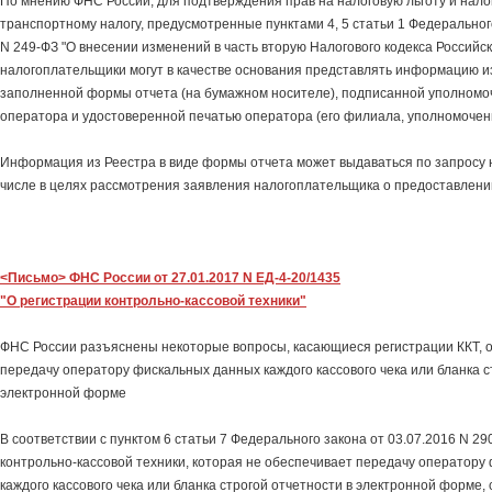
По мнению ФНС России, для подтверждения прав на налоговую льготу и нало
транспортному налогу, предусмотренные пунктами 4, 5 статьи 1 Федеральног
N 249-ФЗ "О внесении изменений в часть вторую Налогового кодекса Российс
налогоплательщики могут в качестве основания представлять информацию из
заполненной формы отчета (на бумажном носителе), подписанной уполном
оператора и удостоверенной печатью оператора (его филиала, уполномочен
Информация из Реестра в виде формы отчета может выдаваться по запросу н
числе в целях рассмотрения заявления налогоплательщика о предоставлени
<Письмо> ФНС России от 27.01.2017 N ЕД-4-20/1435
"О регистрации контрольно-кассовой техники"
ФНС России разъяснены некоторые вопросы, касающиеся регистрации ККТ,
передачу оператору фискальных данных каждого кассового чека или бланка с
электронной форме
В соответствии с пунктом 6 статьи 7 Федерального закона от 03.07.2016 N 2
контрольно-кассовой техники, которая не обеспечивает передачу оператору
каждого кассового чека или бланка строгой отчетности в электронной форме