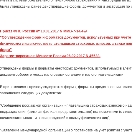
учета в системе обязательного пенсионного страхования и Инструкции по их
были утверждены ранее действовавшие формы документов и инструкция по 
Приказ ФНС России от 10.01.2017 N ММВ-7-14/4@
"Об утверждении форм и форматов документов, используемых при учете 
физических лиц в качестве плательщиков страховых взносов, а также по
форм"
Зарегистрировано в Минюсте России 06.02.2017 N 45538.
Утверждены формы и форматы некоторых документов, используемых в элек
документообороте между налоговыми органами и налогоплательщиками
В приложениях к приказу содержатся формы, форматы представления в элек
заполнения следующих документов:
"Сообщение российской организации - плательщика страховых взносов о на
подразделения (включая филиал, представительство) полномочиями (о лиш
начислению выплат и вознаграждений в пользу физических лиц";
"Заявление международной организации о постановке на учет (снятии с учета