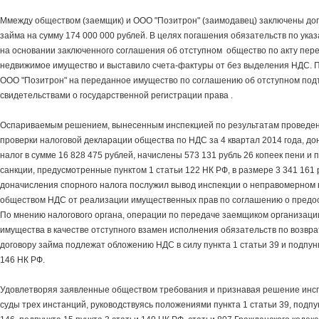
Ммежду обществом (заемщик) и ООО "Позитрон" (заимодавец) заключены до
займа на сумму 174 000 000 рублей. В целях погашения обязательств по ука
на основании заключенного соглашения об отступном общество по акту пер
недвижимое имущество и выставило счета-фактуры от без выделения НДС. 
ООО "Позитрон" на переданное имущество по соглашению об отступном по
свидетельствами о государственной регистрации права .
Оспариваемым решением, вынесенным инспекцией по результатам проведе
проверки налоговой декларации общества по НДС за 4 квартал 2014 года, д
налог в сумме 16 828 475 рублей, начислены 573 131 рубль 26 копеек пени 
санкции, предусмотренные пунктом 1 статьи 122 НК РФ, в размере 3 341 161
доначисления спорного налога послужил вывод инспекции о неправомерном
обществом НДС от реализации имущественных прав по соглашению о предос
По мнению налогового органа, операции по передаче заемщиком организаци
имущества в качестве отступного взамен исполнения обязательств по возвра
договору займа подлежат обложению НДС в силу пункта 1 статьи 39 и подпунк
146 НК РФ.
Удовлетворяя заявленные обществом требования и признавая решение инс
суды трех инстанций, руководствуясь положениями пункта 1 статьи 39, подпун