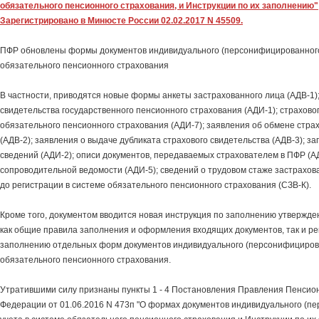
обязательного пенсионного страхования, и Инструкции по их заполнению"
Зарегистрировано в Минюсте России 02.02.2017 N 45509.
ПФР обновлены формы документов индивидуального (персонифицированного)
обязательного пенсионного страхования
В частности, приводятся новые формы анкеты застрахованного лица (АДВ-1);
свидетельства государственного пенсионного страхования (АДИ-1); страхово
обязательного пенсионного страхования (АДИ-7); заявления об обмене стра
(АДВ-2); заявления о выдаче дубликата страхового свидетельства (АДВ-3); з
сведений (АДИ-2); описи документов, передаваемых страхователем в ПФР (АД
сопроводительной ведомости (АДИ-5); сведений о трудовом стаже застрахов
до регистрации в системе обязательного пенсионного страхования (СЗВ-К).
Кроме того, документом вводится новая инструкция по заполнению утвержд
как общие правила заполнения и оформления входящих документов, так и р
заполнению отдельных форм документов индивидуального (персонифицирова
обязательного пенсионного страхования.
Утратившими силу признаны пункты 1 - 4 Постановления Правления Пенсио
Федерации от 01.06.2016 N 473п "О формах документов индивидуального (п