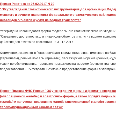
Приказ Росстата от 06.02.2017 N 79
"Об утверждении статистического инструментария для организации Фед
морского и речного транспорта федерального статистического наблюден
инвалидов объектов и услуг на водном транспорте"
Утверждена новая годовая форма федерального статистического наблюдени
"Сведения о доступности для инвалидов объектов и услуг на водном транспор
действие для отчета по состоянию на 31.12.2017
Форму предоставляют в Росморречфлот юридические лица, имеющие на бала
(терминалы), речные вокзалы (причалы), пассажирские морские (речные) суд
услуги по обслуживанию, перевозке пассажиров на морском (речном) транспо
предоставления - 15 февраля. Возможно предоставление формы в электронн
Проект Приказа ФНС России "Об утверждении формы и формата предст
(апелляционной жалобы) в электронной форме, а также порядка подачи 
жалобы) и получения решения по жалобе (апелляционной жалобе) в элек
телекоммуникационным каналам связи"