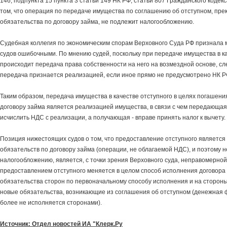
146, подпункта 15 пункта 3 статьи 149 НК РФ, статьи 807 Гражданского кодек
том, что операция по передаче имущества по соглашению об отступном, пр
обязательства по договору займа, не подлежит налогообложению.
Судебная коллегия по экономическим спорам Верховного Суда РФ признала
судов ошибочными. По мнению судей, поскольку при передаче имущества в к
происходит передача права собственности на него на возмездной основе, с
передача признается реализацией, если иное прямо не предусмотрено НК Р
Таким образом, передача имущества в качестве отступного в целях погашени
договору займа является реализацией имущества, в связи с чем передающа
исчислить НДС с реализации, а получающая - вправе принять налог к вычету.
Позиция нижестоящих судов о том, что предоставление отступного являетс
обязательств по договору займа (операции, не облагаемой НДС), и поэтому 
налогообложению, является, с точки зрения Верховного суда, неправомерной,
предоставлением отступного меняется в целом способ исполнения договора
обязательства сторон по первоначальному способу исполнения и на стороны
новые обязательства, возникающие из соглашения об отступном (денежная 
более не исполняется сторонами).
Источник: Отдел новостей ИА "Клерк.Ру