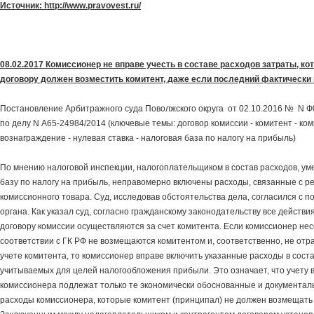
Источник: http://www.pravovest.ru/
08.02.2017 Комиссионер не вправе учесть в составе расходов затраты, ко
договору должен возместить комитент, даже если последний фактически 
Постановление Арбитражного суда Поволжского округа от 02.10.2016 № N 
по делу N А65-24984/2014 (ключевые темы: договор комиссии - комитент - ко
вознаграждение - нулевая ставка - налоговая база по налогу на прибыль)
По мнению налоговой инспекции, налогоплательщиком в состав расходов, у
базу по налогу на прибыль, неправомерно включены расходы, связанные с р
комиссионного товара. Суд, исследовав обстоятельства дела, согласился с п
органа. Как указал суд, согласно гражданскому законодательству все действ
договору комиссии осуществляются за счет комитента. Если комиссионер нес
соответствии с ГК РФ не возмещаются комитентом и, соответственно, не отр
учете комитента, то комиссионер вправе включить указанные расходы в соста
учитываемых для целей налогообложения прибыли. Это означает, что учету в
комиссионера подлежат только те экономически обоснованные и документа
расходы комиссионера, которые комитент (принципал) не должен возмещать 