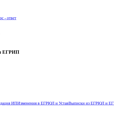
с - ответ
а
и ЕГРИП
дация ИП
Изменения в ЕГРЮЛ и Устав
Выписки из ЕГРЮЛ и Е