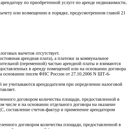
 арендатору по приобретенной услуге по аренде недвижимости,
 вычету или возмещению в порядке, предусмотренном главой 21
логовых вычетов отсутствует.
остоянная арендная плата), а платежи за коммунальное
нительной (переменной) частью арендной платы и взимаются
редоставленных в аренду помещений или на основании договора
на основании писем ФНС России от 27.10.2006 N ШТ-6-
й не учитываются арендодателем при определении налоговой
тавляет.
еленного договором количества площади, предоставленной в
м числе и на основании отдельного договора на оказание
С, составление счетов-фактур и применение арендатором
деленного договором количества площади, предоставленной в