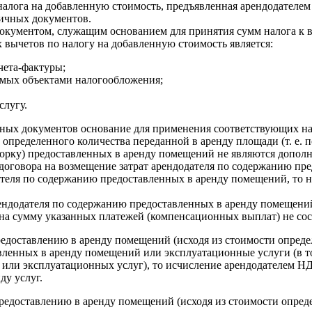
 налога на добавленную стоимость, предъявленная арендодателем
вичных документов.
я документом, служащим основанием для принятия сумм налога к
вычетов по налогу на добавленную стоимость является:
чета-фактуры;
емых объектами налогообложения;
слугу.
тных документов основание для применения соответствующих на
определенного количества переданной в аренду площади (т. е. п
уборку) предоставленных в аренду помещений не являются допол
 договора на возмещение затрат арендодателя по содержанию п
ателя по содержанию предоставленных в аренду помещений, то 
ендодателя по содержанию предоставленных в аренду помещени
у на сумму указанных платежей (компенсационных выплат) не сос
предоставлению в аренду помещений (исходя из стоимости опред
вленных в аренду помещений или эксплуатационные услуги (в то
или эксплуатационных услуг), то исчисление арендодателем НД
ду услуг.
 предоставлению в аренду помещений (исходя из стоимости опре