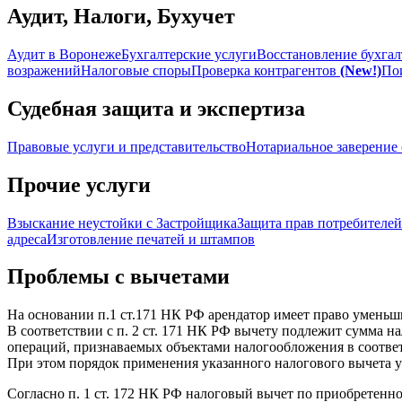
Аудит, Налоги, Бухучет
Аудит в Воронеже
Бухгалтерские услуги
Восстановление бухгал
возражений
Налоговые споры
Проверка контрагентов
(New!)
По
Судебная защита и экспертиза
Правовые услуги и представительство
Нотариальное заверение 
Прочие услуги
Взыскание неустойки с Застройщика
Защита прав потребителей
адреса
Изготовление печатей и штампов
Проблемы с вычетами
На основании п.1 ст.171 НК РФ арендатор имеет право уменьш
В соответствии с п. 2 ст. 171 НК РФ вычету подлежит сумма н
операций, признаваемых объектами налогообложения в соответ
При этом порядок применения указанного налогового вычета у
Согласно п. 1 ст. 172 НК РФ налоговый вычет по приобретенн