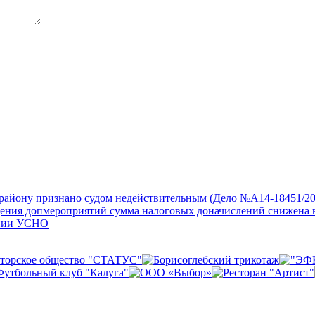
айону признано судом недействительным (Дело №А14-18451/20
дения допмероприятий сумма налоговых доначислений снижена 
нении УСНО