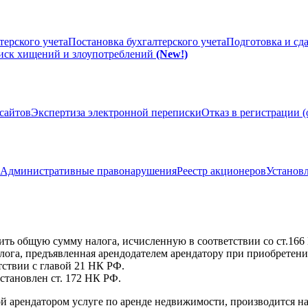
терского учета
Постановка бухгалтерского учета
Подготовка и сд
иск хищений и злоупотреблений
(New!)
сайтов
Экспертиза электронной переписки
Отказ в регистрации 
Административные правонарушения
Реестр акционеров
Установл
ить общую сумму налога, исчисленную в соответствии со ст.166
алога, предъявленная арендодателем арендатору при приобретен
ствии с главой 21 НК РФ.
становлен ст. 172 НК РФ.
ой арендатором услуге по аренде недвижимости, производится н