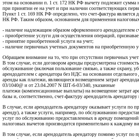
этом на основании п. 1 ст. 172 НК РФ вычету подлежит сумма
при принятии ее на учет и при наличии соответствующих пер
Пункт 1 ст. 169 НК РФ определено, что счет-фактура являетс
НК РФ. Таким образом, основанием для применения налоговых 
- наличие надлежащим образом оформленного арендодателем с
- приобретение услуги для осуществления операций, признава
- принятие приобретенной услуги на учет;
- наличие первичных учетных документов на приобретенную у
Обращаем внимание на то, что при отсутствии первичных уче
В том случае, если договором аренды предусмотрена стоимость 
обслуживание (включая пользование связью, а также охрану, 
арендодателем с арендатора без НДС на основании отдельного
аренды как платежи, являющиеся возмещением затрат арендод
03/1040@ и от 23.04.2007 N ШТ-6-03/340, указанные
платежи (компенсационные выплаты) на возмещение затрат ар
базы и, соответственно, счет-фактуру арендодатель арендатор
В случае, если арендодатель арендатору оказывает услуги по 
аренду), а также услуги, например, по обслуживанию предоста
услуг по обслуживанию предоставленных в аренду помещений 
налоговых вычетов производится применительно к каждому ви
В том случае, если арендодатель арендатору помимо услуг по