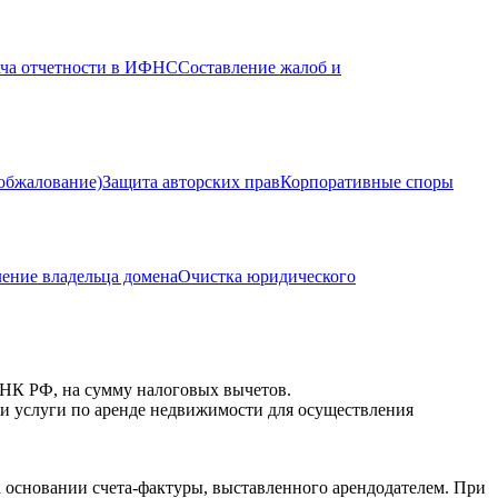
ача отчетности в ИФНС
Составление жалоб и
(обжалование)
Защита авторских прав
Корпоративные споры
ение владельца домена
Очистка юридического
 НК РФ, на сумму налоговых вычетов.
ии услуги по аренде недвижимости для осуществления
а основании счета-фактуры, выставленного арендодателем. При