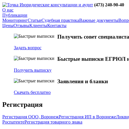
юридические консультации и аудит
(473)
240-90-40
О нас
Публикации
Мониторинг
Статьи
Судебная практика
Важные документы
Вопро
Цены
Отзывы
Клиенты
Контакты
Получить совет специалист
Задать вопрос
Быстрые выписки ЕГРЮЛ 
Получить выписку
Заявления и бланки
Скачать бесплатно
Регистрация
Регистрация ООО, Воронеж
Регистрация ИП в Воронеже
Ликви
Роспатенте
Регистрация товарного знака