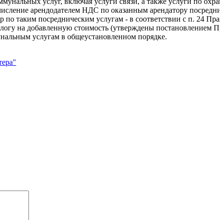
мунальных услуг, включая услуги связи, а также услуги по охра
счисление арендодателем НДС по оказанным арендатору посредни
ур по таким посредническим услугам - в соответствии с п. 24 
алогу на добавленную стоимость (утверждены постановлением Пр
нальным услугам в общеустановленном порядке.
тера"