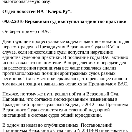
налогооблагаемую базу.
Отдел новостей ИА "Клерк.Ру".
09.02.2010 Верховный суд выступил за единство практики
Он берет пример с ВАС
Действующие процессуальные кодексы дают возможность для
пересмотра дел в Президиумах Верховного Суда и ВАС в
случае, если нижестоящие суды допустили нарушение
единства судебной практики. В последние годы ВАС активно
использовал это полномочие. В определениях о передаче дел
на рассмотрения президиума все чаще появлялся анализ
противоположных позиций арбитражных судов разных
регионов. Тем самым подчеркивалось, что решающее слово о
том какая позиция правильная остается за Президиумом ВАС.
Похоже, по тому же пути решил пойти и Верховный Суд.
Напомним, что согласно анонсированным изменениям в
Гражданский процессуальный Кодекс, с 2012 года Президиум
Верховного Суда останется единственной надзорной
инстанцией в системе судов общей юрисдикции.
В одном из недавно опубликованных Постановлений
Президиума Верховного Суда (дело N 25ПВ09) подчеркнуто,