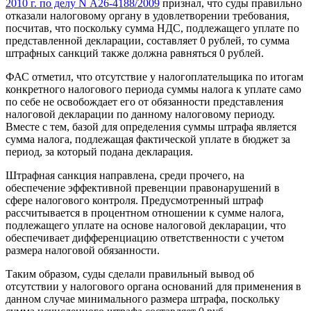
2010 г. по делу N А26-4188/2009
признал, что суды правильно
отказали налоговому органу в удовлетворении требования,
посчитав, что поскольку сумма НДС, подлежащего уплате по
представленной декларации, составляет 0 рублей, то сумма
штрафных санкций также должна равняться 0 рублей.
ФАС отметил, что отсутствие у налогоплательщика по итогам
конкретного налогового периода суммы налога к уплате само
по себе не освобождает его от обязанности представления
налоговой декларации по данному налоговому периоду.
Вместе с тем, базой для определения суммы штрафа является
сумма налога, подлежащая фактической уплате в бюджет за
период, за который подана декларация.
Штрафная санкция направлена, среди прочего, на
обеспечение эффективной превенции правонарушений в
сфере налогового контроля. Предусмотренный штраф
рассчитывается в процентном отношении к сумме налога,
подлежащего уплате на основе налоговой декларации, что
обеспечивает дифференциацию ответственности с учетом
размера налоговой обязанности.
Таким образом, суды сделали правильный вывод об
отсутствии у налогового органа оснований для применения в
данном случае минимального размера штрафа, поскольку