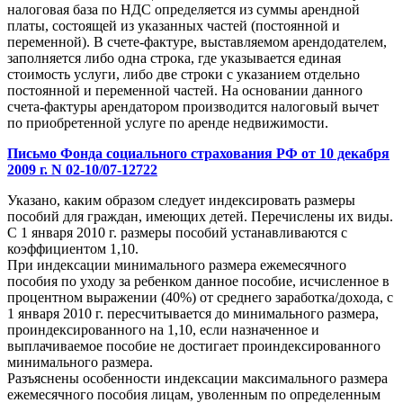
налоговая база по НДС определяется из суммы арендной
платы, состоящей из указанных частей (постоянной и
переменной). В счете-фактуре, выставляемом арендодателем,
заполняется либо одна строка, где указывается единая
стоимость услуги, либо две строки с указанием отдельно
постоянной и переменной частей. На основании данного
счета-фактуры арендатором производится налоговый вычет
по приобретенной услуге по аренде недвижимости.
Письмо Фонда социального страхования РФ от 10 декабря
2009 г. N 02-10/07-12722
Указано, каким образом следует индексировать размеры
пособий для граждан, имеющих детей. Перечислены их виды.
С 1 января 2010 г. размеры пособий устанавливаются с
коэффициентом 1,10.
При индексации минимального размера ежемесячного
пособия по уходу за ребенком данное пособие, исчисленное в
процентном выражении (40%) от среднего заработка/дохода, с
1 января 2010 г. пересчитывается до минимального размера,
проиндексированного на 1,10, если назначенное и
выплачиваемое пособие не достигает проиндексированного
минимального размера.
Разъяснены особенности индексации максимального размера
ежемесячного пособия лицам, уволенным по определенным