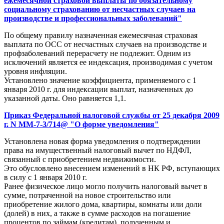
ежемесячной страховой выплаты по обязательному
социальному страхованию от несчастных случаев на
производстве и профессиональных заболеваний"
По общему правилу назначенная ежемесячная страховая
выплата по ОСС от несчастных случаев на производстве и
профзаболеваний перерасчету не подлежит. Одним из
исключений является ее индексация, производимая с учетом
уровня инфляции.
Установлено значение коэффициента, применяемого с 1
января 2010 г. для индексации выплат, назначенных до
указанной даты. Оно равняется 1,1.
Приказ Федеральной налоговой службы от 25 декабря 2009
г. N ММ-7-3/714@ "О форме уведомления"
Установлена новая форма уведомления о подтверждении
права на имущественный налоговый вычет по НДФЛ,
связанный с приобретением недвижимости.
Это обусловлено внесением изменений в НК РФ, вступающих
в силу с 1 января 2010 г.
Ранее физическое лицо могло получить налоговый вычет в
сумме, потраченной на новое строительство или
приобретение жилого дома, квартиры, комнаты или доли
(долей) в них, а также в сумме расходов на погашение
процентов по займам (кредитам), полученным и