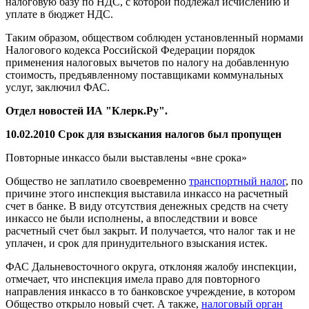
налоговую базу по НДС, с которой подлежал исчислению и
уплате в бюджет НДС.
Таким образом, обществом соблюден установленный нормами
Налогового кодекса Российской Федерации порядок
применения налоговых вычетов по налогу на добавленную
стоимость, предъявленному поставщиками коммунальных
услуг, заключил ФАС.
Отдел новостей ИА "Клерк.Ру".
10.02.2010 Срок для взыскания налогов был пропущен
Повторные инкассо были выставлены «вне срока»
Общество не заплатило своевременно
транспортный налог
, по
причине этого инспекция выставила инкассо на расчетный
счет в банке. В виду отсутствия денежных средств на счету
инкассо не были исполнены, а впоследствии и вовсе
расчетный счет был закрыт. И получается, что налог так и не
уплачен, и срок для принудительного взыскания истек.
ФАС Дальневосточного округа, отклоняя жалобу инспекции,
отмечает, что инспекция имела право для повторного
направления инкассо в то банковское учреждение, в котором
Общество открыло новый счет. А также,
налоговый орган