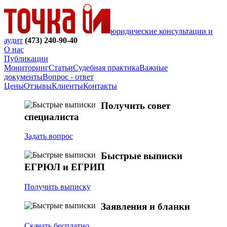
юридические консультации и
аудит
(473)
240-90-40
О нас
Публикации
Мониторинг
Статьи
Судебная практика
Важные
документы
Вопрос - ответ
Цены
Отзывы
Клиенты
Контакты
Получить совет
специалиста
Задать вопрос
Быстрые выписки
ЕГРЮЛ и ЕГРИП
Получить выписку
Заявления и бланки
Скачать бесплатно