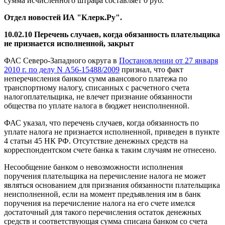
сумма исчисленного штрафа составляет 0 руб.
Отдел новостей ИА "Клерк.Ру".
10.02.10 Перечень случаев, когда обязанность плательщика
не признается исполненной, закрыт
ФАС Северо-Западного округа в
Постановлении от 27 января
2010 г. по делу N А56-15488/2009
признал, что факт
неперечисления банком сумм авансового платежа по
транспортному налогу, списанных с расчетного счета
налогоплательщика, не влечет признание обязанности
общества по уплате налога в бюджет неисполненной.
ФАС указал, что перечень случаев, когда обязанность по
уплате налога не признается исполненной, приведен в пункте
4 статьи 45 НК РФ. Отсутствие денежных средств на
корреспондентском счете банка к таким случаям не отнесено.
Несообщение банком о невозможности исполнения
поручения плательщика на перечисление налога не может
являться основанием для признания обязанности плательщика
неисполненной, если на момент предъявления им в банк
поручения на перечисление налога на его счете имелся
достаточный для такого перечисления остаток денежных
средств и соответствующая сумма списана банком со счета