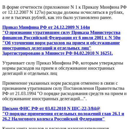
В форме отчетности (приложение N 1 к Приказу Минфина РФ
от 12.12.2007 N 127н) расходы должны исчисляться в рублях,
а не в тысячах рублей, как это было установлено ранее.
Приказ Минфина РФ от 24.12.2009 N 144н
"О признании утратившим силу Приказа Министерства
финансов Российской Федерации от 6 июля 2001 г. N 50н
"Об уточнении норм расходов на прием и обслуживание
иностранных делегаций и отдельных лиц"
Зарегистрировано в Минюсте РФ 04.02.2010 N 16251.
Утрачивает силу Приказ Минфина РФ, которым утверждены
нормы расходов на прием и обслуживание иностранных
делегаций и отдельных лиц
Применение указанных норм расходов отменено в связи с
признанием утратившим силу Постановления Правительства
РФ от 21.03.1994 "О порядке расходования средств на прием и
обслуживание иностранных делегаций...".
Письмо ФНС РФ от 03.02.2010 N ШС-22-3/84@
"О порядке применения отдельных положений глав 26.1 и
26.2 Налогового кодекса Российской Федерации"
Книги учета доходов и расходов налогоплательщиков,