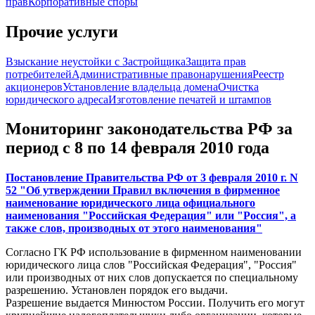
прав
Корпоративные споры
Прочие услуги
Взыскание неустойки с Застройщика
Защита прав
потребителей
Административные правонарушения
Реестр
акционеров
Установление владельца домена
Очистка
юридического адреса
Изготовление печатей и штампов
Мониторинг законодательства РФ за
период с 8 по 14 февраля 2010 года
Постановление Правительства РФ от 3 февраля 2010 г. N
52 "Об утверждении Правил включения в фирменное
наименование юридического лица официального
наименования "Российская Федерация" или "Россия", а
также слов, производных от этого наименования"
Согласно ГК РФ использование в фирменном наименовании
юридического лица слов "Российская Федерация", "Россия"
или производных от них слов допускается по специальному
разрешению. Установлен порядок его выдачи.
Разрешение выдается Минюстом России. Получить его могут