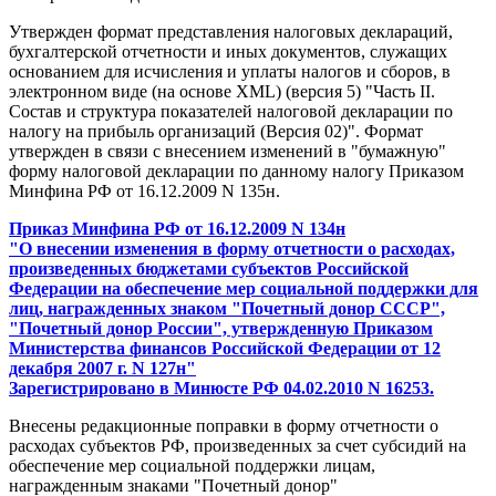
Утвержден формат представления налоговых деклараций,
бухгалтерской отчетности и иных документов, служащих
основанием для исчисления и уплаты налогов и сборов, в
электронном виде (на основе XML) (версия 5) "Часть II.
Состав и структура показателей налоговой декларации по
налогу на прибыль организаций (Версия 02)". Формат
утвержден в связи с внесением изменений в "бумажную"
форму налоговой декларации по данному налогу Приказом
Минфина РФ от 16.12.2009 N 135н.
Приказ Минфина РФ от 16.12.2009 N 134н
"О внесении изменения в форму отчетности о расходах,
произведенных бюджетами субъектов Российской
Федерации на обеспечение мер социальной поддержки для
лиц, награжденных знаком "Почетный донор СССР",
"Почетный донор России", утвержденную Приказом
Министерства финансов Российской Федерации от 12
декабря 2007 г. N 127н"
Зарегистрировано в Минюсте РФ 04.02.2010 N 16253.
Внесены редакционные поправки в форму отчетности о
расходах субъектов РФ, произведенных за счет субсидий на
обеспечение мер социальной поддержки лицам,
награжденным знаками "Почетный донор"