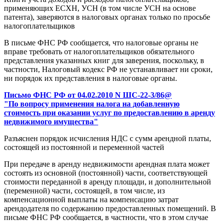
применяющих ЕСХН, УСН (в том числе УСН на основе
патента), заверяются в налоговых органах только по просьбе
налогоплательщиков
В письме ФНС РФ сообщается, что налоговые органы не
вправе требовать от налогоплательщиков обязательного
представления указанных книг для заверения, поскольку, в
частности, Налоговый кодекс РФ не устанавливает ни сроки,
ни порядок их представления в налоговые органы.
Письмо ФНС РФ от 04.02.2010 N ШС-22-3/86@
"По вопросу применения налога на добавленную
стоимость при оказании услуг по предоставлению в аренду
недвижимого имущества"
Разъяснен порядок исчисления НДС с сумм арендной платы,
состоящей из постоянной и переменной частей
При передаче в аренду недвижимости арендная плата может
состоять из основной (постоянной) части, соответствующей
стоимости переданной в аренду площади, и дополнительной
(переменной) части, состоящей, в том числе, из
компенсационной выплаты на компенсацию затрат
арендодателя по содержанию предоставленных помещений. В
письме ФНС РФ сообщается, в частности, что в этом случае