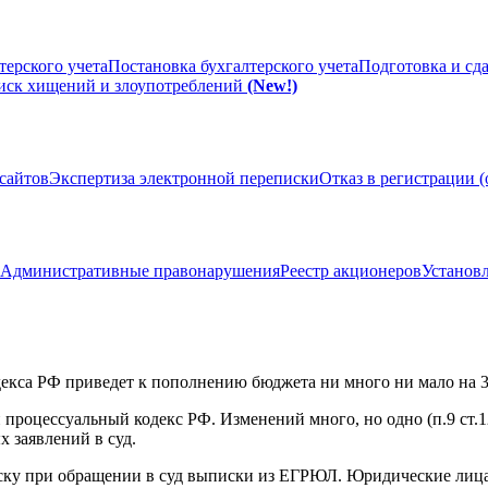
терского учета
Постановка бухгалтерского учета
Подготовка и сд
иск хищений и злоупотреблений
(New!)
сайтов
Экспертиза электронной переписки
Отказ в регистрации 
Административные правонарушения
Реестр акционеров
Установл
екса РФ приведет к пополнению бюджета ни много ни мало на 
 процессуальный кодекс РФ. Изменений много, но одно (п.9 ст.1
х заявлений в суд.
иску при обращении в суд выписки из ЕГРЮЛ. Юридические лица