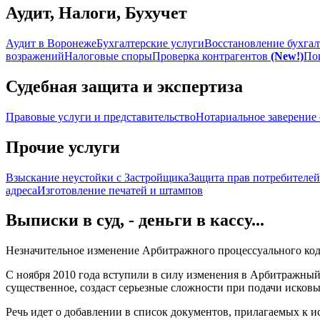
Аудит, Налоги, Бухучет
Аудит в Воронеже
Бухгалтерские услуги
Восстановление бухгал
возражений
Налоговые споры
Проверка контрагентов
(New!)
По
Судебная защита и экспертиза
Правовые услуги и представительство
Нотариальное заверение 
Прочие услуги
Взыскание неустойки с Застройщика
Защита прав потребителей
адреса
Изготовление печатей и штампов
Выписки в суд, - деньги в кассу...
Незначительное изменение Арбитражного процессуального код
С ноября 2010 года вступили в силу изменения в Арбитражный
существенное, создаст серьезные сложности при подачи исковы
Речь идет о добавлении в список документов, прилагаемых к 