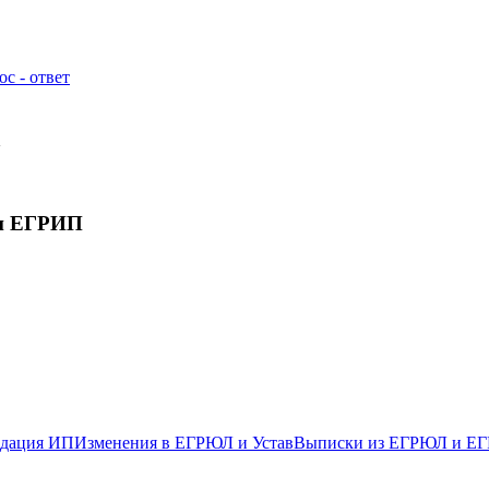
с - ответ
а
и ЕГРИП
дация ИП
Изменения в ЕГРЮЛ и Устав
Выписки из ЕГРЮЛ и Е