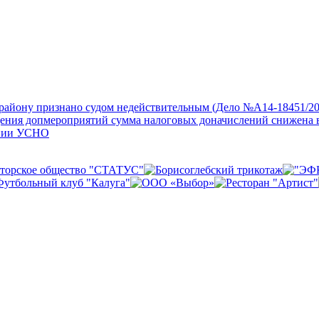
айону признано судом недействительным (Дело №А14-18451/20
дения допмероприятий сумма налоговых доначислений снижена 
нении УСНО