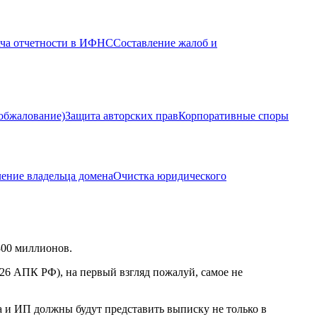
ача отчетности в ИФНС
Составление жалоб и
(обжалование)
Защита авторских прав
Корпоративные споры
ение владельца домена
Очистка юридического
300 миллионов.
26 АПК РФ), на первый взгляд пожалуй, самое не
 и ИП должны будут представить выписку не только в