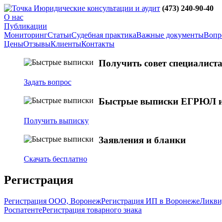
юридические консультации и аудит
(473)
240-90-40
О нас
Публикации
Мониторинг
Статьи
Судебная практика
Важные документы
Вопро
Цены
Отзывы
Клиенты
Контакты
Получить совет специалист
Задать вопрос
Быстрые выписки ЕГРЮЛ 
Получить выписку
Заявления и бланки
Скачать бесплатно
Регистрация
Регистрация ООО, Воронеж
Регистрация ИП в Воронеже
Ликви
Роспатенте
Регистрация товарного знака