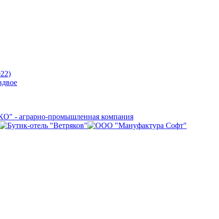
22)
вдвое