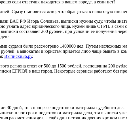
рошо если ответчик находится в вашем городе, а если нет?
дней. Сразу становится ясно, что обращаться в налоговую инсп
вязи ВАС РФ Игорь Соловьев, выписки нужны суду, чтобы знать,
жно узнать адрес юридического лица, нужен лишь ОГРН, а сами 
у выписки составляет 200 рублей, при условии ее получения чер
 день.
ми судами было рассмотрено 1400000 дел. Путем несложных мат
рублей, а адвокатам и юристам придется либо чаще бывать в ко
ак
Выписки36.ру
.
ого региона стоят от 500 до 1500 рублей, госпошлина 200 рубл
писки ЕГРЮЛ в ваш город. Некоторые сервисы работают без пре
нии 30 дней, то в процессе подготовки материала судебного дела 
писки плюс сроки подготовки материала дела, эта выписка уже 
ения рассмотрения дел, а ещё один источник доения крс кем нас 