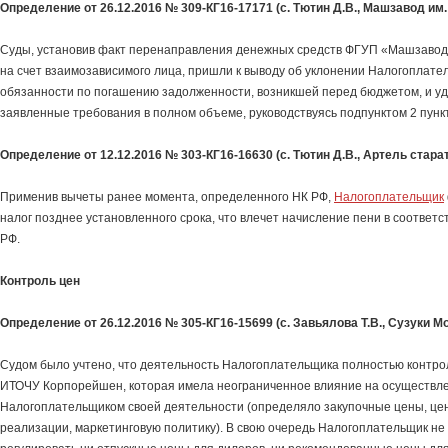
Определение от 26.12.2016 № 309-КГ16-17171 (с. Тютин Д.В., Машзавод им.
Суды, установив факт перенаправления денежных средств ФГУП «Машзавод 
на счет взаимозависимого лица, пришли к выводу об уклонении Налогоплате
обязанности по погашению задолженности, возникшей перед бюджетом, и у
заявленные требования в полном объеме, руководствуясь подпунктом 2 пункт
Определение от 12.12.2016 № 303-КГ16-16630 (с. Тютин Д.В., Артель стара
Применив вычеты ранее момента, определенного НК РФ,
Налогоплательщик
налог позднее установленного срока, что влечет начисление пени в соответс
РФ.
Контроль цен
Определение от 26.12.2016 № 305-КГ16-15699 (с. Завьялова Т.В., Сузуки Мо
Судом было учтено, что деятельность Налогоплательщика полностью контр
ИТОЧУ Корпорейшен, которая имела неограниченное влияние на осуществл
Налогоплательщиком своей деятельности (определяло закупочные цены, ц
реализации, маркетинговую политику). В свою очередь Налогоплательщик не