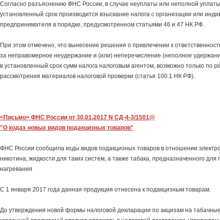
Согласно разъяснению ФНС России, в случае неуплаты или неполной уплаты
установленный срок производится взыскание налога с организации или инди
предпринимателя в порядке, предусмотренном статьями 46 и 47 НК РФ.
При этом отмечено, что вынесение решения о привлечении к ответственност
за неправомерное неудержание и (или) неперечисление (неполное удержани
в установленный срок сумм налога налоговым агентом, возможно только по р
рассмотрения материалов налоговой проверки (статья 100.1 НК РФ).
<Письмо> ФНС России от 30.01.2017 N СД-4-3/1501@
"О кодах новых видов подакцизных товаров"
ФНС России сообщила коды видов подакцизных товаров в отношении электро
никотина, жидкости для таких систем, а также табака, предназначенного для
нагревания
С 1 января 2017 года данная продукция отнесена к подакцизным товарам.
До утверждения новой формы налоговой декларации по акцизам на табачные