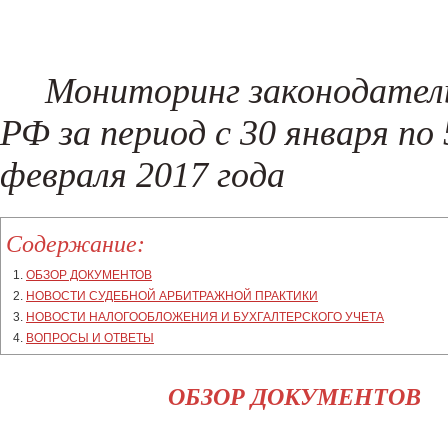
Регистрация товарного знака
Составление жалоб и возражени
Налоговые споры
Проверка контрагентов
(New!)
Поиск хищений и злоупотреблен
Мониторинг законодател
(New!)
РФ за период с 30 января по 
февраля 2017 года
Содержание:
ОБЗОР ДОКУМЕНТОВ
НОВОСТИ СУДЕБНОЙ АРБИТРАЖНОЙ ПРАКТИКИ
НОВОСТИ НАЛОГООБЛОЖЕНИЯ И БУХГАЛТЕРСКОГО УЧЕТА
ВОПРОСЫ И ОТВЕТЫ
ОБЗОР ДОКУМЕНТОВ