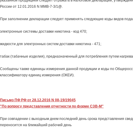
указанной продукцией следует отражать в налоговой декларации, утвержде
России от 12.01.2016 N ММВ-7-3/1@.
При заполнении декларации следует применять следующие коды видов пода
электронные системы доставки никотина - код 470;
жидкости для электронных систем доставки никотина - 471;
табак (табачные изделия), предназначенный для потребления путем нагреван
Сообщены также единицы измерения данной продукции и коды по Общеросс
классификатору единиц измерения (ОКЕИ).
Письмо ПФ РФ от 28.12.2016 N 08-19/19045
"По вопросу представления отчетности по форме СЗВ-М"
При совпадении с выходным днем последний день срока представления све
переносится на ближайший рабочий день