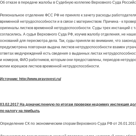
Об отказе в передаче жалобы в Судебную коллегию Верховного Суда Россий
Региональное отделение ФСС РФ не приняло к зачету расходы работодателя
временной нетрудоспособности и в связи с материнством. Причина - к прове
оригиналы листков временной нетрудоспособности. Суды трех инстанций с т
согласились. А судья Верховного Суда РФ, изучив жалобу отделения, не наш
оснований для пересмотра дела. Так, суды приняли во внимание, что законо
предусмотрена повторная выдача листков нетрудоспособности взамен утрач
ответах медучреждений есть сведения о выданных листах нетрудоспособност
и номеров, ФИО работников, которым они предоставлены, периодов нетрудо
копии корешков листков временной нетрудоспособности.
Источник: http://www.pravovest.ru/
03.02.2017 На доначисленную по итогам проверки недоимку инспекция д
по налогу на прибыль
Определение СК по экономическим спорам Верховного Суда РФ от 26.01.20