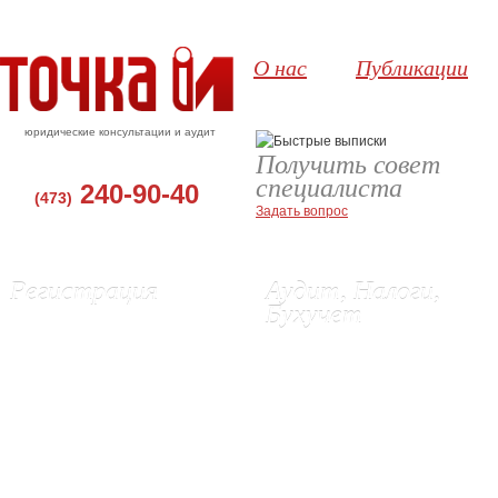
О нас
Публикации
юридические консультации и аудит
Получить совет
специалиста
240-90-40
(473)
Задать вопрос
Регистрация
Аудит, Налоги,
Бухучет
Регистрация ООО, Воронеж
Регистрация ИП в Воронеже
Аудит в Воронеже
Ликвидация ИП
Бухгалтерские услуги
Изменения в ЕГРЮЛ и Устав
Восстановление бухгалтерского
Выписки из ЕГРЮЛ и ЕГРИП
учета
Регистрация эмиссии акций (г.
Постановка бухгалтерского учета
Орел)
Подготовка и сдача отчетности в
Регистрация сайта в Роспатенте
ИФНС