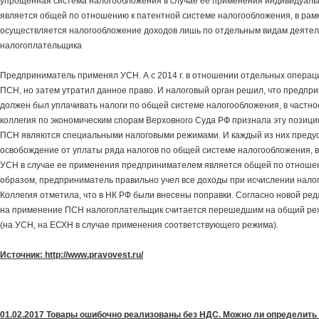
упрощенная система налогообложения в случае ее применения индивидуал
является общей по отношению к патентной системе налогообложения, в рам
осуществляется налогообложение доходов лишь по отдельным видам деяте
налогоплательщика
Предприниматель применял УСН. А с 2014 г. в отношении отдельных операц
ПСН, но затем утратил данное право. И налоговый орган решил, что предпри
должен был уплачивать налоги по общей системе налогообложения, в частн
коллегия по экономическим спорам Верховного Суда РФ признала эту позици
ПСН являются специальными налоговыми режимами. И каждый из них преду
освобождение от уплаты ряда налогов по общей системе налогообложения, в 
УСН в случае ее применения предпринимателем является общей по отношен
образом, предприниматель правильно учел все доходы при исчислении налог
Коллегия отметила, что в НК РФ были внесены поправки. Согласно новой ред
на применение ПСН налогоплательщик считается перешедшим на общий ре
(на УСН, на ЕСХН в случае применения соответствующего режима).
Источник: http://www.pravovest.ru/
01.02.2017 Товары ошибочно реализованы без НДС. Можно ли определить