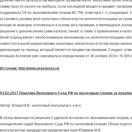
Доначислив по результатам выездной проверки налог, налоговый орган обяза
сумму базу по налогу на прибыль, если последний входил в предмет проверки
поддержала СК по экономическим спорам ВС РФ, отметив в т. ч. следующее. 
установить размер всех налоговых обязательств налогоплательщика за пр
исходя из выводов, положенных в основу акта проверки, и являющихся осно
решения о доначислении сумм налогов, пеней, а также о привлечении к нало
Иной подход влечет необоснованное возложение на налогоплательщика обя
самостоятельной корректировке налоговых обязательств путем представлен
декларации за период, который является предметом проверки. Следует отме
позицию Коллегия уже озвучивала в определении от 30 ноября 2016 г. N 305-
Источник: http://www.pravovest.ru/
03.02.2017 Практика Верховного Суда РФ по налоговым спорам за декабрь
Автор: Юзвак М.В., налоговый консультант, к.ю.н.
В обзор включаются решения Судебной коллегии по экономическим спорам, а
определения судей Верховного Суда РФ по налоговым спорам. Обзор подгот
консультантом, кандидатом юридических наук Юзваком М.В.