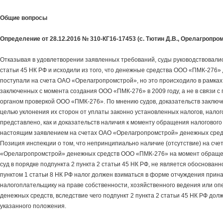
Общие вопросы
Определение от 28.12.2016 № 310-КГ16-17453 (с. Тютин Д.В., Орелагропром
Отказывая в удовлетворении заявленных требований, суды руководствовалис
статьи 45 НК РФ и исходили из того, что денежные средства ООО «ПМК-276»
поступали на счета ОАО «Орелагропромстрой», но это происходило в рамках 
заключенных с момента создания ООО «ПМК-276» в 2009 году, а не в связи 
органом проверкой ООО «ПМК-276». По мнению судов, доказательств заключе
целью уклонения их сторон от уплаты законно установленных налогов, нало
представлено, как и доказательств наличия к моменту обращения налогового 
настоящим заявлением на счетах ОАО «Орелагропромстрой» денежных сре
Позиция инспекции о том, что непринципиально наличие (отсутствие) на сче
«Орелагропромстрой» денежных средств ООО «ПМК-276» на момент обращен
суд в порядке подпункта 2 пункта 2 статьи 45 НК РФ, не является обоснованн
пунктом 1 статьи 8 НК РФ налог должен взиматься в форме отчуждения при
налогоплательщику на праве собственности, хозяйственного ведения или оп
денежных средств, вследствие чего подпункт 2 пункта 2 статьи 45 НК РФ дол
указанного положения.