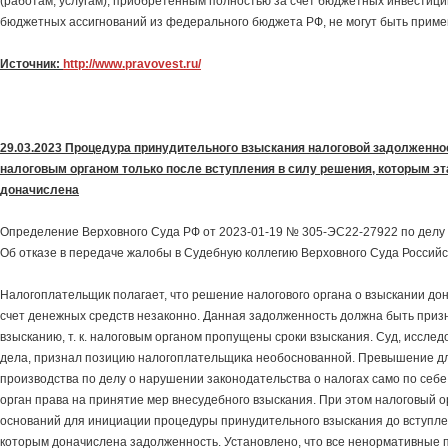
(работам, услугам), приобретенным полностью за счет бюджетных инвестици
бюджетных ассигнований из федерального бюджета РФ, не могут быть примен
Источник:
http://www.pravovest.ru/
29.03.2023 Процедура принудительного взыскания налоговой задолженно
налоговым органом только после вступления в силу решения, которым э
доначислена
Определение Верховного Суда РФ от 2023-01-19 № 305-ЭС22-27922 по делу
Об отказе в передаче жалобы в Судебную коллегию Верховного Суда Россий
Налогоплательщик полагает, что решение налогового органа о взыскании до
счет денежных средств незаконно. Данная задолженность должна быть приз
взысканию, т. к. налоговым органом пропущены сроки взыскания. Суд, исслед
дела, признал позицию налогоплательщика необоснованной. Превышение д
производства по делу о нарушении законодательства о налогах само по себ
орган права на принятие мер внесудебного взыскания. При этом налоговый о
оснований для инициации процедуры принудительного взыскания до вступле
которым доначислена задолженность. Установлено, что все ненормативные 