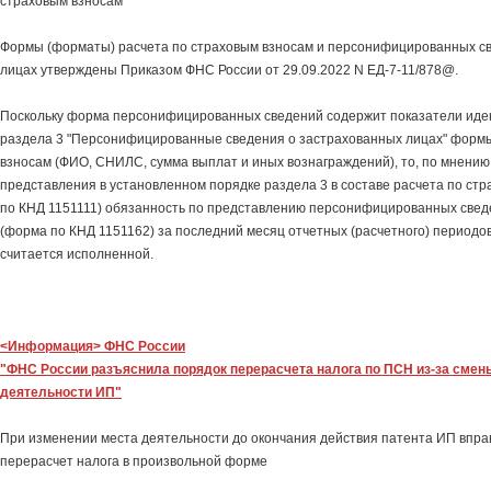
страховым взносам
Формы (форматы) расчета по страховым взносам и персонифицированных св
лицах утверждены Приказом ФНС России от 29.09.2022 N ЕД-7-11/878@.
Поскольку форма персонифицированных сведений содержит показатели иде
раздела 3 "Персонифицированные сведения о застрахованных лицах" формы
взносам (ФИО, СНИЛС, сумма выплат и иных вознаграждений), то, по мнению
представления в установленном порядке раздела 3 в составе расчета по ст
по КНД 1151111) обязанность по представлению персонифицированных свед
(форма по КНД 1151162) за последний месяц отчетных (расчетного) периодо
считается исполненной.
<Информация> ФНС России
"ФНС России разъяснила порядок перерасчета налога по ПСН из-за смен
деятельности ИП"
При изменении места деятельности до окончания действия патента ИП впра
перерасчет налога в произвольной форме