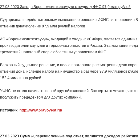
27.03.2023 Завод «Воронежсинтезкаучук» отсудил у ФНС 97,9 млн рублей
Суд признал недействительным вынесенное решение ИФНС в отношении «В
отменив доначисление 97,9 млн рублей налогов
АО «Воронежсинтезкаучук», входящий в холдинг «Сибур», является одним из
производителей каучуков и термоэластопластов в России. Эта компания нед
трехлетний налоговый спор с областным управлением ФНС.
Верховный суд вынес решение, и после повторного рассмотрения дела воро
отменил доначисление налога на имущество в размере 97,9 миллионов рубл
152,4 миллиона рублей.
УФНС не стало начинать новый круг обжалований. Эксперты отмечают, что эт
послужить прецедентом для других компаний.
Источник:
http://www.pravovest.ru/
27.03.2023 Суммы, перечисленные под отчет, являются доходом работни