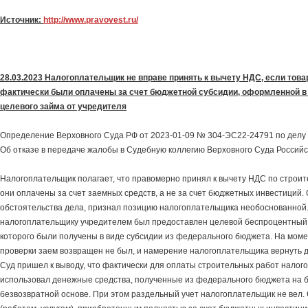
Источник:
http://www.pravovest.ru/
28.03.2023 Налогоплательщик не вправе принять к вычету НДС, если това
фактически были оплачены за счет бюджетной субсидии, оформленной в
целевого займа от учредителя
Определение Верховного Суда РФ от 2023-01-09 № 304-ЭС22-24791 по делу
Об отказе в передаче жалобы в Судебную коллегию Верховного Суда Россий
Налогоплательщик полагает, что правомерно принял к вычету НДС по строите
они оплачены за счет заемных средств, а не за счет бюджетных инвестиций. 
обстоятельства дела, признал позицию налогоплательщика необоснованной.
налогоплательщику учредителем был предоставлен целевой беспроцентный 
которого были получены в виде субсидии из федерального бюджета. На мом
проверки заем возвращен не был, и намерение налогоплательщика вернуть д
Суд пришел к выводу, что фактически для оплаты строительных работ налог
использовал денежные средства, полученные из федерального бюджета на 
безвозвратной основе. При этом раздельный учет налогоплательщик не вел