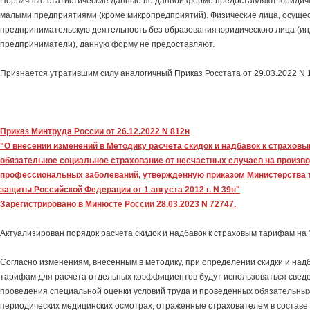
Первичные статистические данные по данной форме предоставляют юридич
малыми предприятиями (кроме микропредприятий). Физические лица, осущ
предпринимательскую деятельность без образования юридического лица (и
предприниматели), данную форму не предоставляют.
Признается утратившим силу аналогичный Приказ Росстата от 29.03.2022 N 
Приказ Минтруда России от 26.12.2022 N 812н
"О внесении изменений в Методику расчета скидок и надбавок к страхов
обязательное социальное страхование от несчастных случаев на произво
профессиональных заболеваний, утвержденную приказом Министерства 
защиты Российской Федерации от 1 августа 2012 г. N 39н"
Зарегистрировано в Минюсте России 28.03.2023 N 72747.
Актуализирован порядок расчета скидок и надбавок к страховым тарифам на 
Согласно изменениям, внесенным в методику, при определении скидки и над
тарифам для расчета отдельных коэффициентов будут использоваться сведе
проведения специальной оценки условий труда и проведенных обязательны
периодических медицинских осмотрах, отраженные страхователем в состав