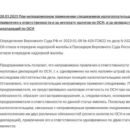
28.03.2023 При неправомерном применении спецрежимов налогоплательщ
привлечен к ответственности и за неуплату налогов по ОСН, и за непред
деклараций по ОСН
Определение Верховного Суда РФ от 2023-01-09 № 429-ПЭК22 по делу N А
Об отказе в передаче надзорной жалобы в Президиум Верховного Суда Росс
отказе в передаче надзорной жалобы
Предприниматель полагает, что неправомерно привлечен к ответственности
налоговых деклараций по ОСН, т. к. одновременно на него наложен штраф за 
исследовав обстоятельства дела, признал позицию налогоплательщика необ
Установлено, что налогоплательщик неправомерно применял спецрежимы. 
предпринимателя, не представлявшего налоговую отчетность по ОСН при на
обязанности, образует состав правонарушения, а, следовательно, основани
предпринимателя к ответственности по данной статье имелись. Поскольку в
налогоплательщика, связанные с неправомерным применением спецрежимов
неисполнению им двух различных обязанностей (уплата налогов по ОСН и н
деклараций), привлечение его к ответственности одновременно по двум ста
является.