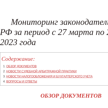
Регистрация товарного знака
Составление жалоб и возражени
Налоговые споры
Проверка контрагентов
(New!)
Поиск хищений и злоупотреблен
Мониторинг законодател
(New!)
РФ за период с 27 марта по 
2023 года
Содержание:
ОБЗОР ДОКУМЕНТОВ
НОВОСТИ СУДЕБНОЙ АРБИТРАЖНОЙ ПРАКТИКИ
НОВОСТИ НАЛОГООБЛОЖЕНИЯ И БУХГАЛТЕРСКОГО УЧЕТА
ВОПРОСЫ И ОТВЕТЫ
ОБЗОР ДОКУМЕНТОВ