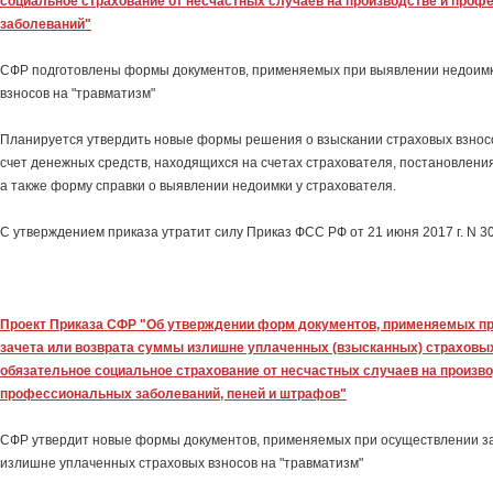
социальное страхование от несчастных случаев на производстве и про
заболеваний"
СФР подготовлены формы документов, применяемых при выявлении недоимк
взносов на "травматизм"
Планируется утвердить новые формы решения о взыскании страховых взносо
счет денежных средств, находящихся на счетах страхователя, постановлени
а также форму справки о выявлении недоимки у страхователя.
С утверждением приказа утратит силу Приказ ФСС РФ от 21 июня 2017 г. N 30
Проект Приказа СФР "Об утверждении форм документов, применяемых п
зачета или возврата суммы излишне уплаченных (взысканных) страховых
обязательное социальное страхование от несчастных случаев на произво
профессиональных заболеваний, пеней и штрафов"
СФР утвердит новые формы документов, применяемых при осуществлении за
излишне уплаченных страховых взносов на "травматизм"