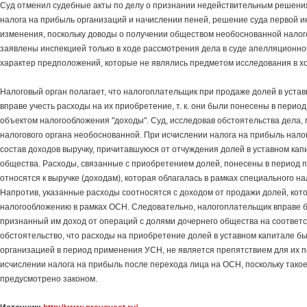
Суд отменил судебные акты по делу о признании недействительным решен
налога на прибыль организаций и начислении пеней, решение суда первой и
изменения, поскольку доводы о получении обществом необоснованной нало
заявлены инспекцией только в ходе рассмотрения дела в суде апелляционно
характер предположений, которые не являлись предметом исследования в х
Налоговый орган полагает, что налогоплательщик при продаже долей в уста
вправе учесть расходы на их приобретение, т. к. они были понесены в пери
объектом налогообложения "доходы". Суд, исследовав обстоятельства дела,
налогового органа необоснованной. При исчислении налога на прибыль нало
состав доходов выручку, причитавшуюся от отчуждения долей в уставном кап
общества. Расходы, связанные с приобретением долей, понесены в период 
относятся к выручке (доходам), которая облагалась в рамках специального н
Напротив, указанные расходы соотносятся с доходом от продажи долей, ко
налогообложению в рамках ОСН. Следовательно, налогоплательщик вправе 
признанный им доход от операций с долями дочернего общества на соответ
обстоятельство, что расходы на приобретение долей в уставном капитале б
организацией в период применения УСН, не является препятствием для их 
исчислении налога на прибыль после перехода лица на ОСН, поскольку тако
предусмотрено законом.