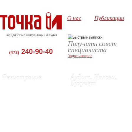
О нас
Публикации
юридические консультации и аудит
Получить совет
специалиста
240-90-40
(473)
Задать вопрос
Регистрация
Аудит, Налоги,
Бухучет
Регистрация ООО, Воронеж
Регистрация ИП в Воронеже
Аудит в Воронеже
Ликвидация ИП
Бухгалтерские услуги
Изменения в ЕГРЮЛ и Устав
Восстановление бухгалтерского
Выписки из ЕГРЮЛ и ЕГРИП
учета
Регистрация эмиссии акций (г.
Постановка бухгалтерского учета
Орел)
Подготовка и сдача отчетности в
Регистрация сайта в Роспатенте
ИФНС