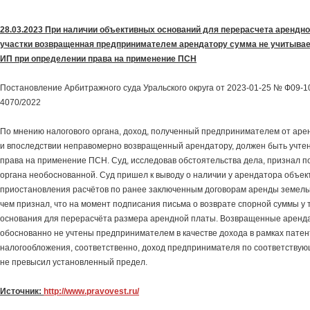
28.03.2023 При наличии объективных оснований для перерасчета арендн
участки возвращенная предпринимателем арендатору сумма не учитывае
ИП при определении права на применение ПСН
Постановление Арбитражного суда Уральского округа от 2023-01-25 № Ф09-10
4070/2022
По мнению налогового органа, доход, полученный предпринимателем от аре
и впоследствии неправомерно возвращенный арендатору, должен быть учте
права на применение ПСН. Суд, исследовав обстоятельства дела, признал п
органа необоснованной. Суд пришел к выводу о наличии у арендатора объек
приостановления расчётов по ранее заключенным договорам аренды земельны
чем признал, что на момент подписания письма о возврате спорной суммы у 
основания для перерасчёта размера арендной платы. Возвращенные аренд
обоснованно не учтены предпринимателем в качестве дохода в рамках пате
налогообложения, соответственно, доход предпринимателя по соответствую
не превысил установленный предел.
Источник:
http://www.pravovest.ru/