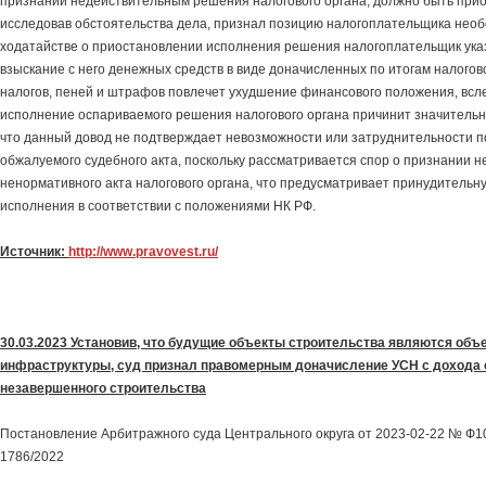
признании недействительным решения налогового органа, должно быть прио
исследовав обстоятельства дела, признал позицию налогоплательщика необ
ходатайстве о приостановлении исполнения решения налогоплательщик указ
взыскание с него денежных средств в виде доначисленных по итогам налогов
налогов, пеней и штрафов повлечет ухудшение финансового положения, всле
исполнение оспариваемого решения налогового органа причинит значительн
что данный довод не подтверждает невозможности или затруднительности 
обжалуемого судебного акта, поскольку рассматривается спор о признании 
ненормативного акта налогового органа, что предусматривает принудительн
исполнения в соответствии с положениями НК РФ.
Источник:
http://www.pravovest.ru/
30.03.2023 Установив, что будущие объекты строительства являются объ
инфраструктуры, суд признал правомерным доначисление УСН с дохода 
незавершенного строительства
Постановление Арбитражного суда Центрального округа от 2023-02-22 № Ф10
1786/2022