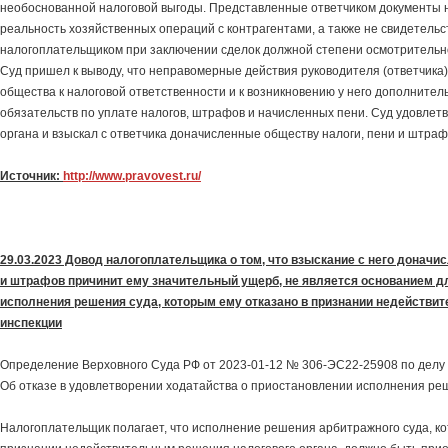
необоснованной налоговой выгоды. Представленные ответчиком документы 
реальность хозяйственных операций с контрагентами, а также не свидетель
налогоплательщиком при заключении сделок должной степени осмотрительн
Суд пришел к выводу, что неправомерные действия руководителя (ответчика
общества к налоговой ответственности и к возникновению у него дополнител
обязательств по уплате налогов, штрафов и начисленных пени. Суд удовлетв
органа и взыскал с ответчика доначисленные обществу налоги, пени и штраф
Источник:
http://www.pravovest.ru/
29.03.2023 Довод налогоплательщика о том, что взыскание с него доначи
и штрафов причинит ему значительный ущерб, не является основанием д
исполнения решения суда, которым ему отказано в признании недействи
инспекции
Определение Верховного Суда РФ от 2023-01-12 № 306-ЭС22-25908 по делу
Об отказе в удовлетворении ходатайства о приостановлении исполнения ре
Налогоплательщик полагает, что исполнение решения арбитражного суда, ко