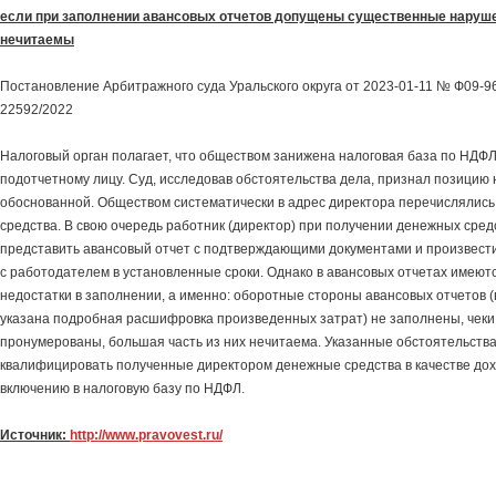
если при заполнении авансовых отчетов допущены существенные наруше
нечитаемы
Постановление Арбитражного суда Уральского округа от 2023-01-11 № Ф09-96
22592/2022
Налоговый орган полагает, что обществом занижена налоговая база по НДФ
подотчетному лицу. Суд, исследовав обстоятельства дела, признал позицию 
обоснованной. Обществом систематически в адрес директора перечислялись
средства. В свою очередь работник (директор) при получении денежных сред
представить авансовый отчет с подтверждающими документами и произвест
с работодателем в установленные сроки. Однако в авансовых отчетах имею
недостатки в заполнении, а именно: оборотные стороны авансовых отчетов 
указана подробная расшифровка произведенных затрат) не заполнены, чеки
пронумерованы, большая часть из них нечитаема. Указанные обстоятельств
квалифицировать полученные директором денежные средства в качестве дох
включению в налоговую базу по НДФЛ.
Источник:
http://www.pravovest.ru/