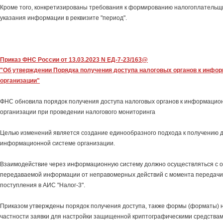
Кроме того, конкретизированы требования к формированию налогоплательщи
указания информации в реквизите "период".
Приказ ФНС России от 13.03.2023 N ЕД-7-23/163@
"Об утверждении Порядка получения доступа налоговых органов к инф
организации"
ФНС обновила порядок получения доступа налоговых органов к информаци
организации при проведении налогового мониторинга
Целью изменений является создание единообразного подхода к получению д
информационной системе организации.
Взаимодействие через информационную систему должно осуществляться с 
передаваемой информации от неправомерных действий с момента передачи 
поступления в АИС "Налог-3".
Приказом утверждены порядок получения доступа, также формы (форматы) н
частности заявки для настройки защищенной криптографическими средствам