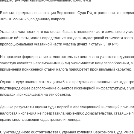
инфраструктуры жилищно-коммунального комплекса
В письме представлена позиция Верховного Суда РФ, отраженная в определе
305-ЭС22-24825, по данному вопросу.
Указано, в частности, что налоговая база в отношении части земельного уча
данные объекты, может определяться как доля кадастровой стоимости всего 
пропорциональная указанной части участка (пункт 7 статьи 3 НК РФ).
На практике формирование самостоятельных земельных участков под указа
зачастую является невозможным и (или) экономически нецелесообразным, а
применения пониженной ставки налога приобретет произвольный характер.
Однако в суде налогоплательщиком было представлено заключение кадастро
подтверждающее расположение объектов инженерной инфраструктуры, с ук
площади, приходящейся на эти объекты.
Данные результаты оценки суды первой и апелляционной инстанций призна
налоговая инспекция не представила какие-либо доказательства, ставящие 
правильность выводов кадастрового инженера.
С учетом данного обстоятельства Судебная коллегия Верховного Суда РФ р