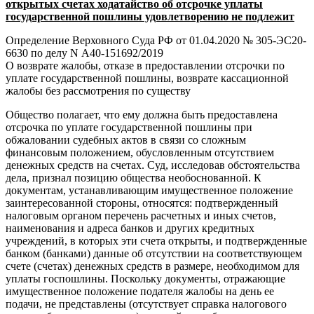
открытых счетах ходатайство об отсрочке уплаты
государственной пошлины удовлетворению не подлежит
Определение Верховного Суда РФ от 01.04.2020 № 305-ЭС20-
6630 по делу N А40-151692/2019
О возврате жалобы, отказе в предоставлении отсрочки по
уплате государственной пошлины, возврате кассационной
жалобы без рассмотрения по существу
Общество полагает, что ему должна быть предоставлена
отсрочка по уплате государственной пошлины при
обжаловании судебных актов в связи со сложным
финансовым положением, обусловленным отсутствием
денежных средств на счетах. Суд, исследовав обстоятельства
дела, признал позицию общества необоснованной. К
документам, устанавливающим имущественное положение
заинтересованной стороны, относятся: подтвержденный
налоговым органом перечень расчетных и иных счетов,
наименования и адреса банков и других кредитных
учреждений, в которых эти счета открыты, и подтвержденные
банком (банками) данные об отсутствии на соответствующем
счете (счетах) денежных средств в размере, необходимом для
уплаты госпошлины. Поскольку документы, отражающие
имущественное положение подателя жалобы на день ее
подачи, не представлены (отсутствует справка налогового