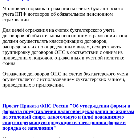
Установлен порядок отражения на счетах бухгалтерского
учета НПФ договоров об обязательном пенсионном
страховании
Для целей отражения на счетах бухгалтерского учета
договоров об обязательном пенсионном страховании фонд
должен осуществлять классификацию договоров,
распределять их по определенным видам, осуществлять
группировку договоров ОПС в соответствии с одним из
приведенных подходов, отраженных в учетной политике
фонда.
Отражение договоров ОПС на счетах бухгалтерского учета
осуществляется с использованием бухгалтерских записей,
приведенных в приложении.
Проект Приказа ФНС России "Об утверждении формы и
формата представления налоговой декларации по акцизам
на этиловый спирт, алкогольную и (или) подакцизную
спиртосодержащую продукцию в электронной форме и
порядка ее заполнения"