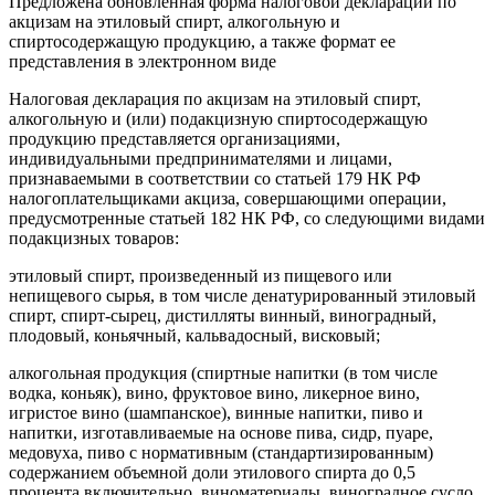
Предложена обновленная форма налоговой декларации по
акцизам на этиловый спирт, алкогольную и
спиртосодержащую продукцию, а также формат ее
представления в электронном виде
Налоговая декларация по акцизам на этиловый спирт,
алкогольную и (или) подакцизную спиртосодержащую
продукцию представляется организациями,
индивидуальными предпринимателями и лицами,
признаваемыми в соответствии со статьей 179 НК РФ
налогоплательщиками акциза, совершающими операции,
предусмотренные статьей 182 НК РФ, со следующими видами
подакцизных товаров:
этиловый спирт, произведенный из пищевого или
непищевого сырья, в том числе денатурированный этиловый
спирт, спирт-сырец, дистилляты винный, виноградный,
плодовый, коньячный, кальвадосный, висковый;
алкогольная продукция (спиртные напитки (в том числе
водка, коньяк), вино, фруктовое вино, ликерное вино,
игристое вино (шампанское), винные напитки, пиво и
напитки, изготавливаемые на основе пива, сидр, пуаре,
медовуха, пиво с нормативным (стандартизированным)
содержанием объемной доли этилового спирта до 0,5
процента включительно, виноматериалы, виноградное сусло,