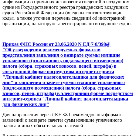
информации о причинах исключения сведений о воздушном
судне из Государственного реестра гражданских воздушных
судов Российской Федерации (введены соответствующие
коды), а также уточнен перечень сведений об иностранной
организации, на которую зарегистрировано воздушное судно.
Приказ ФНС России от 23.06.2020 N ЕД-7-8/398@
"Об утверждении рекомендуемых форматов
представления заявления о возврате суммы излишне
уплаченного (взысканного, подлежащего возмещению)
налога (сбора, страховых взносов, пеней, штрафа) в
электронной форме посредством интернет-сервиса
"Личный кабинет налогоплательщика для физических
лиц" и заявления о зачете суммы излишне уплаченного
(подлежащего возмещению) налога (сбора, страховых
взносов, пеней, штрафа) в электронной форме посредством
интернет-сервиса "Личный кабинет налогоплательщика
для физических лиц"
Для направления через ЛКН ФЛ рекомендованы форматы
заявлений о возврате (зачете) сумм излишне уплаченного
налога и иных обязательных платежей
В целях организации электронного документооборота между