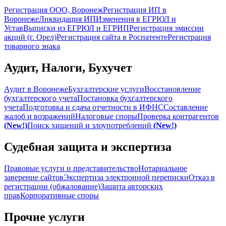
Регистрация ООО, Воронеж
Регистрация ИП в
Воронеже
Ликвидация ИП
Изменения в ЕГРЮЛ и
Устав
Выписки из ЕГРЮЛ и ЕГРИП
Регистрация эмиссии
акций (г. Орел)
Регистрация сайта в Роспатенте
Регистрация
товарного знака
Аудит, Налоги, Бухучет
Аудит в Воронеже
Бухгалтерские услуги
Восстановление
бухгалтерского учета
Постановка бухгалтерского
учета
Подготовка и сдача отчетности в ИФНС
Составление
жалоб и возражений
Налоговые споры
Проверка контрагентов
(New!)
Поиск хищений и злоупотреблений
(New!)
Судебная защита и экспертиза
Правовые услуги и представительство
Нотариальное
заверение сайтов
Экспертиза электронной переписки
Отказ в
регистрации (обжалование)
Защита авторских
прав
Корпоративные споры
Прочие услуги