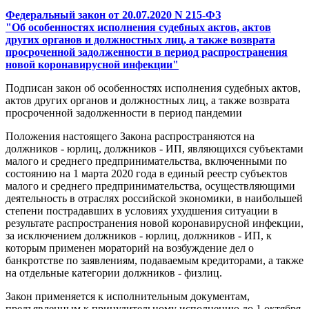
Федеральный закон от 20.07.2020 N 215-ФЗ
"Об особенностях исполнения судебных актов, актов
других органов и должностных лиц, а также возврата
просроченной задолженности в период распространения
новой коронавирусной инфекции"
Подписан закон об особенностях исполнения судебных актов,
актов других органов и должностных лиц, а также возврата
просроченной задолженности в период пандемии
Положения настоящего Закона распространяются на
должников - юрлиц, должников - ИП, являющихся субъектами
малого и среднего предпринимательства, включенными по
состоянию на 1 марта 2020 года в единый реестр субъектов
малого и среднего предпринимательства, осуществляющими
деятельность в отраслях российской экономики, в наибольшей
степени пострадавших в условиях ухудшения ситуации в
результате распространения новой коронавирусной инфекции,
за исключением должников - юрлиц, должников - ИП, к
которым применен мораторий на возбуждение дел о
банкротстве по заявлениям, подаваемым кредиторами, а также
на отдельные категории должников - физлиц.
Закон применяется к исполнительным документам,
предъявленным к принудительному исполнению до 1 октября