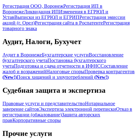
Регистрация ООО, Воронеж
Регистрация ИП в
Воронеже
Ликвидация ИП
Изменения в ЕГРЮЛ и
Устав
Выписки из ЕГРЮЛ и ЕГРИП
Регистрация эмиссии
акций (г. Орел)
Регистрация сайта в Роспатенте
Регистрация
товарного знака
Аудит, Налоги, Бухучет
Аудит в Воронеже
Бухгалтерские услуги
Восстановление
бухгалтерского учета
Постановка бухгалтерского
учета
Подготовка и сдача отчетности в ИФНС
Составление
жалоб и возражений
Налоговые споры
Проверка контрагентов
(New!)
Поиск хищений и злоупотреблений
(New!)
Судебная защита и экспертиза
Правовые услуги и представительство
Нотариальное
заверение сайтов
Экспертиза электронной переписки
Отказ в
регистрации (обжалование)
Защита авторских
прав
Корпоративные споры
Прочие услуги