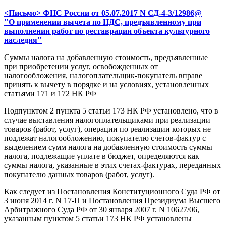
<Письмо> ФНС России от 05.07.2017 N СД-4-3/12986@
"О применении вычета по НДС, предъявленному при
выполнении работ по реставрации объекта культурного
наследия"
Суммы налога на добавленную стоимость, предъявленные
при приобретении услуг, освобожденных от
налогообложения, налогоплательщик-покупатель вправе
принять к вычету в порядке и на условиях, установленных
статьями 171 и 172 НК РФ
Подпунктом 2 пункта 5 статьи 173 НК РФ установлено, что в
случае выставления налогоплательщиками при реализации
товаров (работ, услуг), операции по реализации которых не
подлежат налогообложению, покупателю счетов-фактур с
выделением сумм налога на добавленную стоимость суммы
налога, подлежащие уплате в бюджет, определяются как
суммы налога, указанные в этих счетах-фактурах, переданных
покупателю данных товаров (работ, услуг).
Как следует из Постановления Конституционного Суда РФ от
3 июня 2014 г. N 17-П и Постановления Президиума Высшего
Арбитражного Суда РФ от 30 января 2007 г. N 10627/06,
указанным пунктом 5 статьи 173 НК РФ установлены