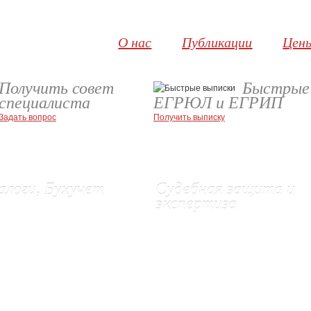
О нас
Публикации
Цен
Получить совет
Быстрые
специалиста
ЕГРЮЛ и ЕГРИП
Задать вопрос
Получить выписку
алоги, Бухучет
Судебная защита и
экспертиза
неже
 услуги
Правовые услуги и представительст
е бухгалтерского учета
Нотариальное заверение сайтов
хгалтерского учета
Экспертиза электронной переписки
сдача отчетности в ИФНС
Отказ в регистрации (обжалование)
жалоб и возражений
Защита авторских прав
оры
Корпоративные споры