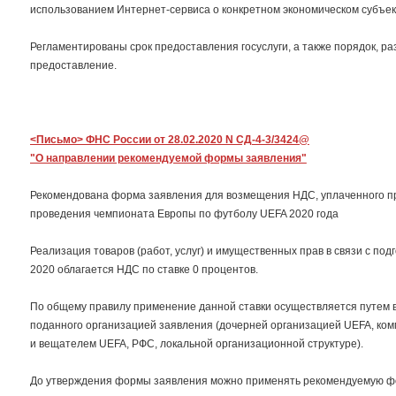
использованием Интернет-сервиса о конкретном экономическом субъек
Регламентированы срок предоставления госуслуги, а также порядок, р
предоставление.
<Письмо> ФНС России от 28.02.2020 N СД-4-3/3424@
"О направлении рекомендуемой формы заявления"
Рекомендована форма заявления для возмещения НДС, уплаченного при 
проведения чемпионата Европы по футболу UEFA 2020 года
Реализация товаров (работ, услуг) и имущественных прав в связи с по
2020 облагается НДС по ставке 0 процентов.
По общему правилу применение данной ставки осуществляется путем в
поданного организацией заявления (дочерней организацией UEFA, комм
и вещателем UEFA, РФС, локальной организационной структуре).
До утверждения формы заявления можно применять рекомендуемую ф