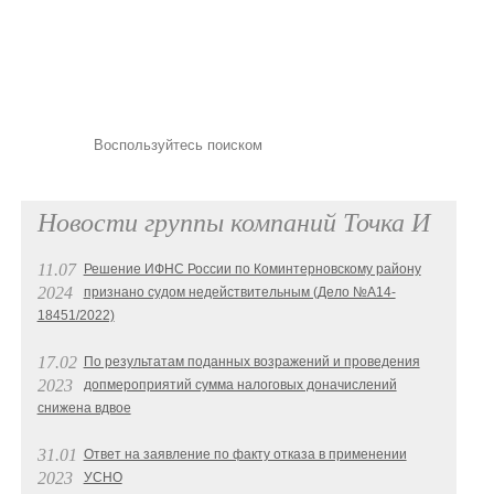
Новости группы компаний Точка И
11.07
Решение ИФНС России по Коминтерновскому району
2024
признано судом недействительным (Дело №А14-
18451/2022)
17.02
По результатам поданных возражений и проведения
2023
допмероприятий сумма налоговых доначислений
снижена вдвое
31.01
Ответ на заявление по факту отказа в применении
2023
УСНО