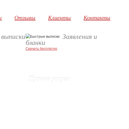
ы
Отзывы
Клиенты
Контакты
 выписки
Заявления и
бланки
Скачать бесплатно
Прочие услуги
Взыскание неустойки с Застройщика
во
Защита прав потребителей
Административные правонарушения
Реестр акционеров
Установление владельца домена
Очистка юридического адреса
Изготовление печатей и штампов