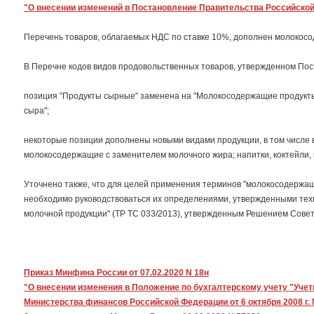
"О внесении изменений в Постановление Правительства Российской Ф
Перечень товаров, облагаемых НДС по ставке 10%, дополнен молокос
В Перечне кодов видов продовольственных товаров, утвержденном Пост
позиция "Продукты сырные" заменена на "Молокосодержащие продукты
сыра";
некоторые позиции дополнены новыми видами продукции, в том числе 
молокосодержащие с заменителем молочного жира; напитки, коктейли,
Уточнено также, что для целей применения терминов "молокосодержа
необходимо руководствоваться их определениями, утвержденными тех
молочной продукции" (ТР ТС 033/2013), утвержденным Решением Совета 
Приказ Минфина России от 07.02.2020 N 18н
"О внесении изменения в Положение по бухгалтерскому учету "Учет
Министерства финансов Российской Федерации от 6 октября 2008 г. 