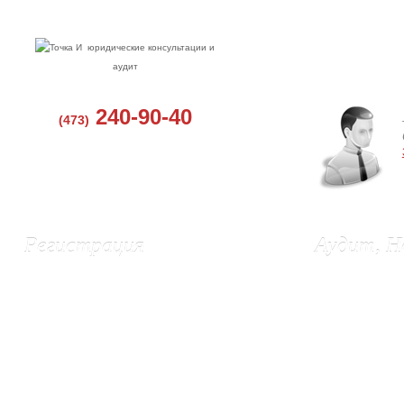
юридические консультации и
аудит
240-90-40
(473)
Регистрация
Аудит, Н
Регистрация ООО, Воронеж
Аудит в Воро
Регистрация ИП в Воронеже
Бухгалтерские
Ликвидация ИП
Восстановлени
Изменения в ЕГРЮЛ и Устав
Постановка бу
Выписки из ЕГРЮЛ и ЕГРИП
Подготовка и 
Регистрация эмиссии акций (г. Орел)
Составление 
Регистрация сайта в Роспатенте
Налоговые сп