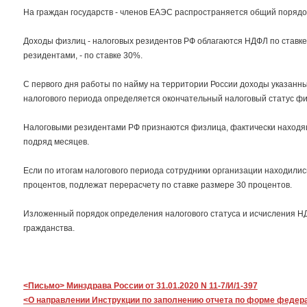
На граждан государств - членов ЕАЭС распространяется общий порядо
Доходы физлиц - налоговых резидентов РФ облагаются НДФЛ по ставке
резидентами, - по ставке 30%.
С первого дня работы по найму на территории России доходы указанн
налогового периода определяется окончательный налоговый статус физ
Налоговыми резидентами РФ признаются физлица, фактически находящ
подряд месяцев.
Если по итогам налогового периода сотрудники организации находилис
процентов, подлежат перерасчету по ставке размере 30 процентов.
Изложенный порядок определения налогового статуса и исчисления Н
гражданства.
<Письмо> Минздрава России от 31.01.2020 N 11-7/И/1-397
<О направлении Инструкции по заполнению отчета по форме федера