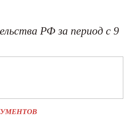
трагентов
(New!)
й и злоупотреблений
(New!)
льства РФ за период с 9
КУМЕНТОВ