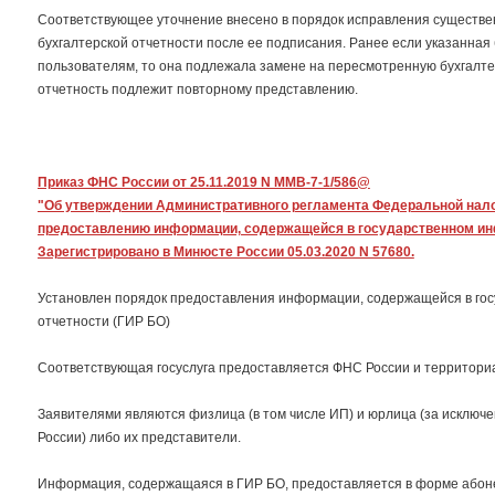
Соответствующее уточнение внесено в порядок исправления существе
бухгалтерской отчетности после ее подписания. Ранее если указанная
пользователям, то она подлежала замене на пересмотренную бухгалтер
отчетность подлежит повторному представлению.
Приказ ФНС России от 25.11.2019 N ММВ-7-1/586@
"Об утверждении Административного регламента Федеральной нало
предоставлению информации, содержащейся в государственном инф
Зарегистрировано в Минюсте России 05.03.2020 N 57680.
Установлен порядок предоставления информации, содержащейся в го
отчетности (ГИР БО)
Соответствующая госуслуга предоставляется ФНС России и территори
Заявителями являются физлица (в том числе ИП) и юрлица (за исключе
России) либо их представители.
Информация, содержащаяся в ГИР БО, предоставляется в форме абонен