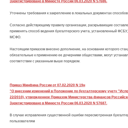
Зарегистрировано в Минюсте России 06.03.2020 N 57686.
Уточнены требования к закреплению в локальных документах способов 
Согласно действующему правилу организации, раскрывающие составле
применять способ ведения бухгалтерского учета, установленный ФСБУ,
МСФО.
Настоящим приказом внесено дополнение, на основании которого станд
обязательные к применению ее дочерними обществами, могут устанавл
соответствии с указанным выше порядком.
Приказ Минфина России от 07.02.2020 N 19н
"О внесении изменений в Положение по бухгалтерскому учету "Испр
22/2010), утвержденное Приказом Министерства финансов Российской
Зарегистрировано в Минюсте России 06.03.2020 N 57687.
В случае исправления существенной ошибки пересмотренная бухгалте
пользователям