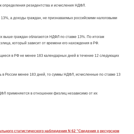
к определения резидентства и исчисления НДФЛ.
 13%, а доходы граждан, не признаваемых российскими налоговыми
ых выше граждан облагаются НДФЛ по ставке 13%. По итогам
лица, который зависит от времени его нахождения в РФ.
иеся в РФ не менее 183 календарных дней в течение 12 следующих
ь в России менее 183 дней, то суммы НДФЛ, исчисленные по ставке 13
ДФЛ применяется в отношении физлиц независимо от их
льного статистического наблюдения N 62 "Сведения о ресурсном