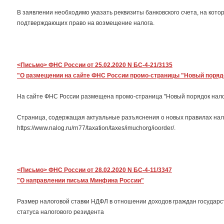
В заявлении необходимо указать реквизиты банковского счета, на кот
подтверждающих право на возмещение налога.
<Письмо> ФНС России от 25.02.2020 N БС-4-21/3135
"О размещении на сайте ФНС России промо-страницы "Новый поряд
На сайте ФНС России размещена промо-страница "Новый порядок нал
Страница, содержащая актуальные разъяснения о новых правилах нал
https://www.nalog.ru/rn77/taxation/taxes/imuchorg/ioorder/.
<Письмо> ФНС России от 28.02.2020 N БС-4-11/3347
"О направлении письма Минфина России"
Размер налоговой ставки НДФЛ в отношении доходов граждан государст
статуса налогового резидента