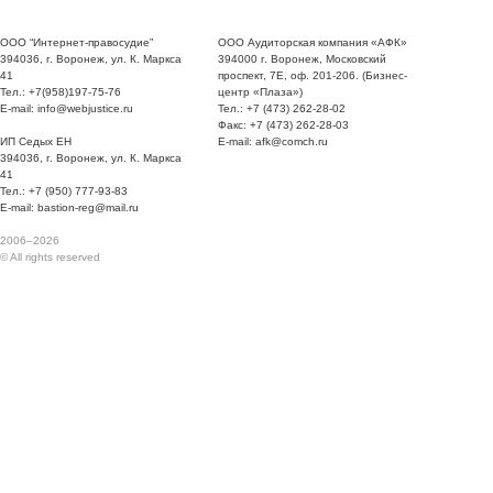
ООО “Интернет-правосудие”
ООО Аудиторская компания «АФК»
394036, г. Воронеж, ул. К. Маркса
394000 г. Воронеж, Московский
41
проспект, 7Е, оф. 201-206. (Бизнес-
Тел.: +7(958)197-75-76
центр «Плаза»)
E-mail: info@webjustice.ru
Тел.: +7 (473) 262-28-02
Факс: +7 (473) 262-28-03
ИП Седых ЕН
E-mail: afk@comch.ru
394036, г. Воронеж, ул. К. Маркса
41
Тел.: +7 (950) 777-93-83
E-mail: bastion-reg@mail.ru
2006–2026
© All rights reserved
Регистрация ООО Воронеж | Регистрация ЗАО Воронеж | Аудит Воронеж | П
и оптимизация налогообложения