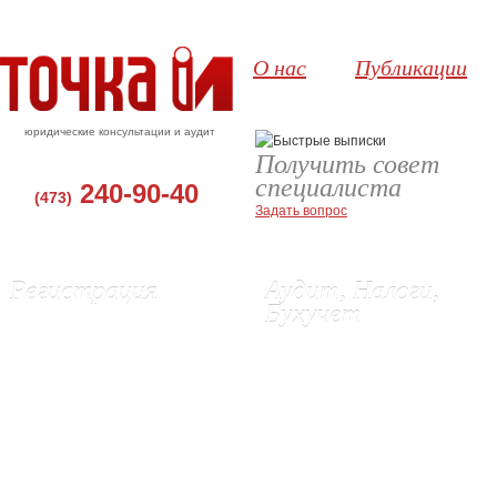
О нас
Публикации
юридические консультации и аудит
Получить совет
специалиста
240-90-40
(473)
Задать вопрос
Регистрация
Аудит, Налоги,
Бухучет
Регистрация ООО, Воронеж
Регистрация ИП в Воронеже
Аудит в Воронеже
Ликвидация ИП
Бухгалтерские услуги
Изменения в ЕГРЮЛ и Устав
Восстановление бухгалтерского
Выписки из ЕГРЮЛ и ЕГРИП
учета
Регистрация эмиссии акций (г.
Постановка бухгалтерского учета
Орел)
Подготовка и сдача отчетности в
Регистрация сайта в Роспатенте
ИФНС