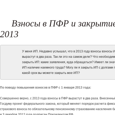
Регистрация товарного знака
Составление жалоб и возражени
Налоговые споры
Проверка контрагентов
(New!)
Поиск хищений и злоупотреблен
Взносы в ПФР и закрыти
(New!)
2013
У меня ИП. Недавно услышал, что в 2013 году взносы взносы 
вырастут в два раза. Так ли это на самом деле? Что необходи
закрыть ИП: какие заявления, куда обращаться? Имеет ли зна
ИП наличие наемного труда? Могу ли я закрыть ИП с долгами 
какой срок вы можете закрыть мое ИП?
По поводу повышения взносов в ПФР с 1 января 2013 года:
Совершенно верно, с 2013 года взносы в ПФР вырастут в два раза. Внесенны
Госдуму проект федерального закона, который меняет порядок расчета фик
страхового взноса по обязательному пенсионному страхованию населения 
и 3 декабря 2012 года подписан Президентом РФ.