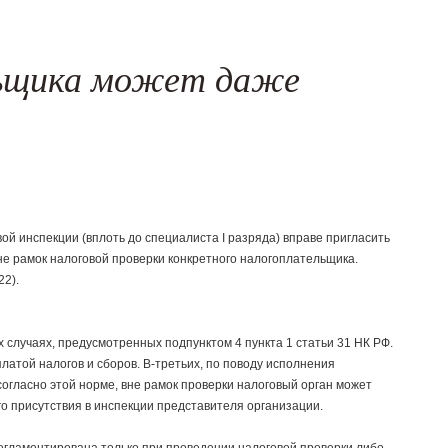
й и злоупотреблений
(New!)
льщика может даже
й инспекции (вплоть до специалиста I разряда) вправе пригласить
е рамок налоговой проверки конкретного налогоплательщика.
2).
 случаях, предусмотренных подпунктом 4 пункта 1 статьи 31 НК РФ.
платой налогов и сборов. В-третьих, по поводу исполнения
согласно этой норме, вне рамок проверки налоговый орган может
го присутствия в инспекции представителя организации.