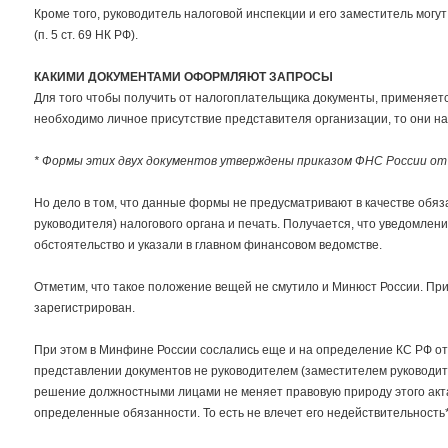
Кроме того, руководитель налоговой инспекции и его заместитель могу
(п. 5 ст. 69 НК РФ).
КАКИМИ ДОКУМЕНТАМИ ОФОРМЛЯЮТ ЗАПРОСЫ
Для того чтобы получить от налогоплательщика документы, применяет
необходимо личное присутствие представителя организации, то они н
* Формы этих двух документов утверждены приказом ФНС России от 
Но дело в том, что данные формы не предусматривают в качестве обяз
руководителя) налогового органа и печать. Получается, что уведомлен
обстоятельство и указали в главном финансовом ведомстве.
Отметим, что такое положение вещей не смутило и Минюст России. Пр
зарегистрирован.
При этом в Минфине России сослались еще и на определение КС РФ от 
представлении документов не руководителем (заместителем руководи
решение должностными лицами не меняет правовую природу этого акта
определенные обязанности. То есть не влечет его недействительность*