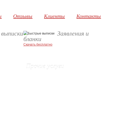
ы
Отзывы
Клиенты
Контакты
 выписки
Заявления и
бланки
Скачать бесплатно
Прочие услуги
Взыскание неустойки с Застройщика
во
Защита прав потребителей
Административные правонарушения
Реестр акционеров
Установление владельца домена
Очистка юридического адреса
Изготовление печатей и штампов