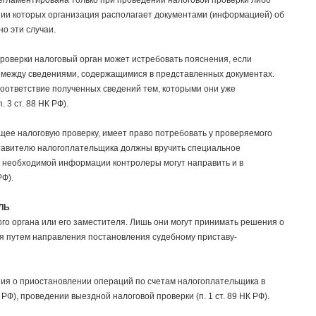
 регламентирована только при проведении налоговой проверки либо
ении которых организация располагает документами (информацией) об
о эти случаи.
проверки налоговый орган может истребовать пояснения, если
 между сведениями, содержащимися в представленных документах.
соответствие полученных сведений тем, которыми они уже
3 ст. 88 НК РФ).
ящее налоговую проверку, имеет право потребовать у проверяемого
тавителю налогоплательщика должны вручить специальное
ии необходимой информации контролеры могут направить и в
РФ).
ЛЬ
го органа или его заместителя. Лишь они могут принимать решения о
я путем направления постановления судебному приставу-
ия о приостановлении операций по счетам налогоплательщика в
К РФ), проведении выездной налоговой проверки (п. 1 ст. 89 НК РФ).