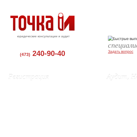
юридические консультации и аудит
специал
240-90-40
Задать вопрос
(473)
Регистрация
Аудит, Н
Регистрация ООО, Воронеж
Аудит в Воро
Регистрация ИП в Воронеже
Бухгалтерские
Ликвидация ИП
Восстановлени
Изменения в ЕГРЮЛ и Устав
Постановка бу
Выписки из ЕГРЮЛ и ЕГРИП
Подготовка и 
Регистрация эмиссии акций (г. Орел)
Составление 
Регистрация сайта в Роспатенте
Налоговые сп
Регистрация товарного знака
Проверка кон