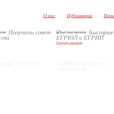
О нас
Публикации
Цен
Получить совет
Быстрые
иста
ЕГРЮЛ и ЕГРИП
Получить выписку
алоги, Бухучет
Судебная защита и
экспертиза
неже
 услуги
Правовые услуги и представительст
е бухгалтерского учета
Нотариальное заверение сайтов
хгалтерского учета
Экспертиза электронной переписки
сдача отчетности в ИФНС
Отказ в регистрации (обжалование)
жалоб и возражений
Защита авторских прав
оры
Корпоративные споры
трагентов
(New!)