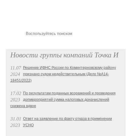
Новости группы компаний Точка И
11.07
Решение ИФНС России по Коминтерновскому району
2024
признано судом недействительным (Дело №А14-
18451/2022)
17.02
По результатам поданных возражений и проведения
2023
допмероприятий сумма налоговых доначислений
снижена вдвое
31.01
Ответ на заявление по факту отказа в применении
2023
УСНО