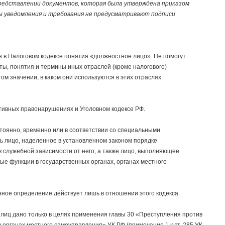
редставлении документов, которая была утверждена приказом
мы уведомления и требования не предусматривают подписи
 в Налоговом кодексе понятия «должностное лицо». Не помогут
уты, понятия и термины иных отраслей (кроме налогового)
ом значении, в каком они используются в этих отраслях
тивных правонарушениях и Уголовном кодексе РФ.
оянно, временно или в соответствии со специальными
ь лицо, наделенное в установленном законом порядке
служебной зависимости от него, а также лицо, выполняющее
е функции в государственных органах, органах местного
нное определение действует лишь в отношении этого кодекса.
х лиц дано только в целях применения главы 30 «Преступления против