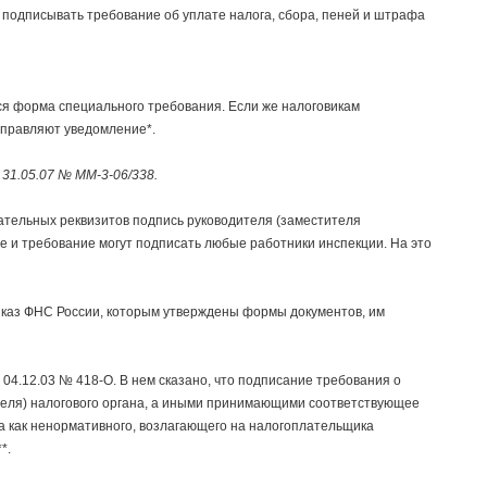
т подписывать требование об уплате налога, сбора, пеней и штрафа
ся форма специального требования. Если же налоговикам
аправляют уведомление*.
31.05.07 № ММ-3-06/338.
ательных реквизитов подпись руководителя (заместителя
ие и требование могут подписать любые работники инспекции. На это
иказ ФНС России, которым утверждены формы документов, им
04.12.03 № 418-О. В нем сказано, что подписание требования о
теля) налогового органа, а иными принимающими соответствующее
 как ненормативного, возлагающего на налогоплательщика
*.