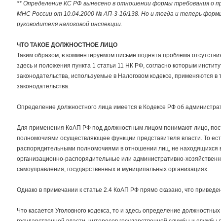
** Определение КС РФ вынесено в отношении формы требования о п
МНС России от 10.04.2000 № АП-3-16/138. Но и тогда и теперь фор
руководителя налоговой инспекции.
ЧТО ТАКОЕ ДОЛЖНОСТНОЕ ЛИЦО
Таким образом, в комментируемом письме поднята проблема отсутствия
здесь и положения пункта 1 статьи 11 НК РФ, согласно которым инстит
законодательства, используемые в Налоговом кодексе, применяются в т
законодательства.
Определение должностного лица имеется в Кодексе РФ об администра
Для применения КоАП РФ под должностным лицом понимают лицо, пост
полномочиями осуществляющее функции представителя власти. То ест
распорядительными полномочиями в отношении лиц, не находящихся в 
организационно-распорядительные или административно-хозяйственны
самоуправления, государственных и муниципальных организациях.
Однако в примечании к статье 2.4 КоАП РФ прямо сказано, что приведе
Что касается Уголовного кодекса, то и здесь определение должностны