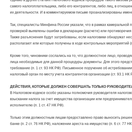
Однако в других статьях Налогового кодекса процедура такого вызова
самого налогоплательщика, либо его контрагентов, либо лиц, в отнош
их деятельности. И в комментируемом письме проанализированы именн
Так, специалисты Минфина России указали, что в рамках камеральной 
проверкой выявлены ошибки в декларации (расчете) или противоречия
Также разъяснения будут затребованы, если налоговики обнаружат не
располагают или которые получены в ходе контрольных мероприятий (п. 
Кроме того, чиновники сослались на то, что должностное лицо, провод
лица необходимые для данной процедуры документы. Для этого предс
требование (п. 1 ст. 93 НК РФ). Письменное поручение об истребован
налоговый орган по месту учета контрагентов организации (ст. 93.1 НК 
ДЕЙСТВИЯ, КОТОРЫЕ ДОЛЖЕН СОВЕРШАТЬ ТОЛЬКО РУКОВОДИТЕ
В Налоговом кодексе особо указаны полномочия руководителя налогово
взыскании налога за счет имущества организации или предпринимател
исполнителю (п. 1 ст. 47 НК РФ).
Только этим должностным лицам предоставлено право выносить решен
банке (п. 2 ст. 76 НК РФ), наложении ареста на имущество (п. 6 ст. 77 Н