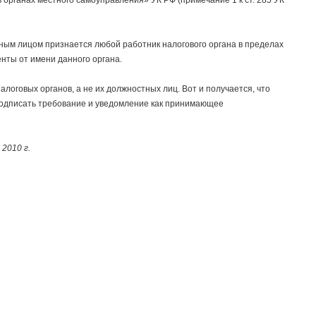
 органах местного самоуправления» УК РФ (примечание 1 к ст. 285 УК
тным лицом признается любой работник налогового органа в пределах
нты от имени данного органа.
алоговых органов, а не их должностных лиц. Вот и получается, что
подписать требование и уведомление как принимающее
2010 г.