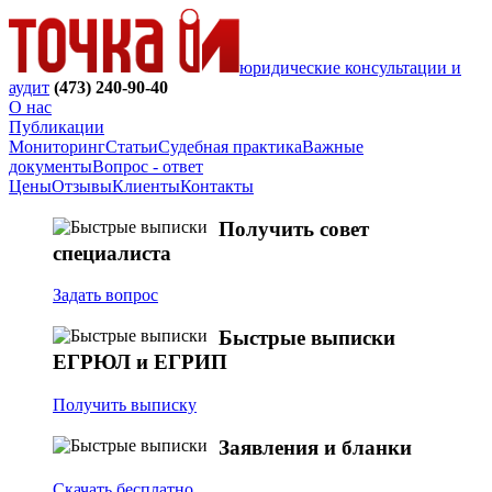
юридические консультации и
аудит
(473)
240-90-40
О нас
Публикации
Мониторинг
Статьи
Судебная практика
Важные
документы
Вопрос - ответ
Цены
Отзывы
Клиенты
Контакты
Получить совет
специалиста
Задать вопрос
Быстрые выписки
ЕГРЮЛ и ЕГРИП
Получить выписку
Заявления и бланки
Скачать бесплатно