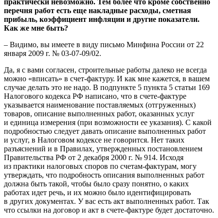
практически невозможно. Тем более что кроме собственно
перечня работ есть еще накладные расходы, сметная
прибыль, коэффициент инфляции и другие показатели.
Как же мне быть?
– Видимо, вы имеете в виду письмо Минфина России от 22
января 2009 г. № 03-07-09/02.
Да, я с вами согласен, строительные работы далеко не всегда
можно «вписать» в счет-фактуру. И как мне кажется, в вашем
случае делать это не надо. В подпункте 5 пункта 5 статьи 169
Налогового кодекса РФ написано, что в счете-фактуре
указывается наименование поставляемых (отгруженных)
товаров, описание выполненных работ, оказанных услуг
и единица измерения (при возможности ее указания). С какой
подробностью следует давать описание выполненных работ
и услуг, в Налоговом кодексе не говорится. Нет таких
разъяснений и в Правилах, утвержденных постановлением
Правительства РФ от 2 декабря 2000 г. № 914. Исходя
из практики налоговых споров по счетам-фактурам, могу
утверждать, что подробность описания выполненных работ
должна быть такой, чтобы было сразу понятно, о каких
работах идет речь, и их можно было идентифицировать
в других документах. У вас есть акт выполненных работ. Так
что ссылки на договор и акт в счете-фактуре будет достаточно.