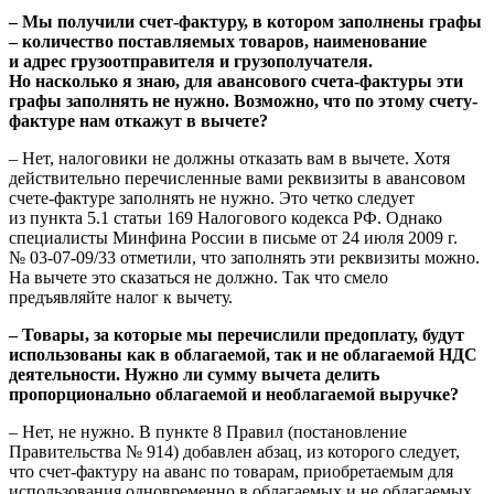
– Мы получили счет-фактуру, в котором заполнены графы
– количество поставляемых товаров, наименование
и адрес грузоотправителя и грузополучателя.
Но насколько я знаю, для авансового счета-фактуры эти
графы заполнять не нужно. Возможно, что по этому счету-
фактуре нам откажут в вычете?
– Нет, налоговики не должны отказать вам в вычете. Хотя
действительно перечисленные вами реквизиты в авансовом
счете-фактуре заполнять не нужно. Это четко следует
из пункта 5.1 статьи 169 Налогового кодекса РФ. Однако
специалисты Минфина России в письме от 24 июля 2009 г.
№ 03-07-09/33 отметили, что заполнять эти реквизиты можно.
На вычете это сказаться не должно. Так что смело
предъявляйте налог к вычету.
– Товары, за которые мы перечислили предоплату, будут
использованы как в облагаемой, так и не облагаемой НДС
деятельности. Нужно ли сумму вычета делить
пропорционально облагаемой и необлагаемой выручке?
– Нет, не нужно. В пункте 8 Правил (постановление
Правительства № 914) добавлен абзац, из которого следует,
что счет-фактуру на аванс по товарам, приобретаемым для
использования одновременно в облагаемых и не облагаемых