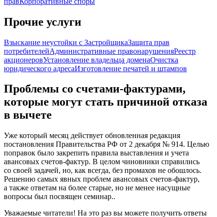
прав
Корпоративные споры
Прочие услуги
Взыскание неустойки с Застройщика
Защита прав
потребителей
Административные правонарушения
Реестр
акционеров
Установление владельца домена
Очистка
юридического адреса
Изготовление печатей и штампов
Проблемы со счетами-фактурами,
которые могут стать причиной отказа
в вычете
Уже который месяц действует обновленная редакция
постановления Правительства РФ от 2 декабря № 914. Целью
поправок было закрепить правила выставления и учета
авансовых счетов-фактур. В целом чиновники справились
со своей задачей, но, как всегда, без промахов не обошлось.
Решению самых явных проблем авансовых счетов-фактур,
а также ответам на более старые, но не менее насущные
вопросы был посвящен семинар..
Уважаемые читатели! На это раз вы можете получить ответы