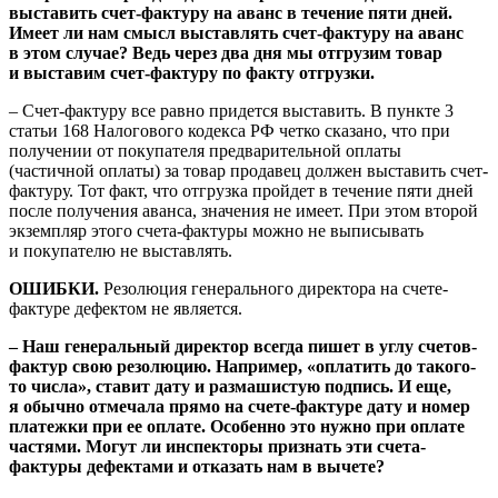
выставить счет-фактуру на аванс в течение пяти дней.
Имеет ли нам смысл выставлять счет-фактуру на аванс
в этом случае? Ведь через два дня мы отгрузим товар
и выставим счет-фактуру по факту отгрузки.
– Счет-фактуру все равно придется выставить. В пункте 3
статьи 168 Налогового кодекса РФ четко сказано, что при
получении от покупателя предварительной оплаты
(частичной оплаты) за товар продавец должен выставить счет-
фактуру. Тот факт, что отгрузка пройдет в течение пяти дней
после получения аванса, значения не имеет. При этом второй
экземпляр этого счета-фактуры можно не выписывать
и покупателю не выставлять.
ОШИБКИ.
Резолюция генерального директора на счете-
фактуре дефектом не является.
– Наш генеральный директор всегда пишет в углу счетов-
фактур свою резолюцию. Например, «оплатить до такого-
то числа», ставит дату и размашистую подпись. И еще,
я обычно отмечала прямо на счете-фактуре дату и номер
платежки при ее оплате. Особенно это нужно при оплате
частями. Могут ли инспекторы признать эти счета-
фактуры дефектами и отказать нам в вычете?