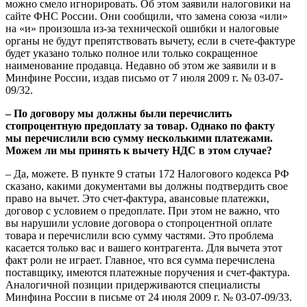
можно смело игнорировать. Об этом заявили налоговики на
сайте ФНС России. Они сообщили, что замена союза «или»
на «и» произошла из-за технической ошибки и налоговые
органы не будут препятствовать вычету, если в счете-фактуре
будет указано только полное или только сокращенное
наименование продавца. Недавно об этом же заявили и в
Минфине России, издав письмо от 7 июля 2009 г. № 03-07-
09/32.
– По договору мы должны были перечислить
стопроцентную предоплату за товар. Однако по факту
мы перечислили всю сумму несколькими платежами.
Можем ли мы принять к вычету НДС в этом случае?
– Да, можете. В пункте 9 статьи 172 Налогового кодекса РФ
сказано, какими документами вы должны подтвердить свое
право на вычет. Это счет-фактура, авансовые платежки,
договор с условием о предоплате. При этом не важно, что
вы нарушили условие договора о стопроцентной оплате
товара и перечислили всю сумму частями. Это проблема
касается только вас и вашего контрагента. Для вычета этот
факт роли не играет. Главное, что вся сумма перечислена
поставщику, имеются платежные поручения и счет-фактура.
Аналогичной позиции придерживаются специалисты
Минфина России в письме от 24 июля 2009 г. № 03-07-09/33.