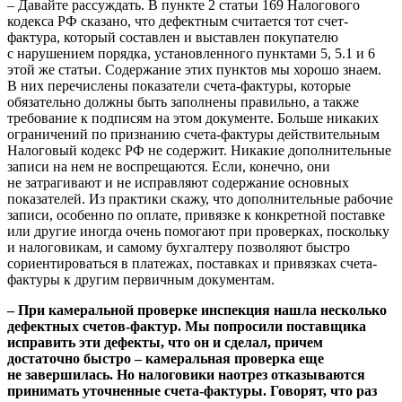
– Давайте рассуждать. В пункте 2 статьи 169 Налогового
кодекса РФ сказано, что дефектным считается тот счет-
фактура, который составлен и выставлен покупателю
с нарушением порядка, установленного пунктами 5, 5.1 и 6
этой же статьи. Содержание этих пунктов мы хорошо знаем.
В них перечислены показатели счета-фактуры, которые
обязательно должны быть заполнены правильно, а также
требование к подписям на этом документе. Больше никаких
ограничений по признанию счета-фактуры действительным
Налоговый кодекс РФ не содержит. Никакие дополнительные
записи на нем не воспрещаются. Если, конечно, они
не затрагивают и не исправляют содержание основных
показателей. Из практики скажу, что дополнительные рабочие
записи, особенно по оплате, привязке к конкретной поставке
или другие иногда очень помогают при проверках, поскольку
и налоговикам, и самому бухгалтеру позволяют быстро
сориентироваться в платежах, поставках и привязках счета-
фактуры к другим первичным документам.
– При камеральной проверке инспекция нашла несколько
дефектных счетов-фактур. Мы попросили поставщика
исправить эти дефекты, что он и сделал, причем
достаточно быстро – камеральная проверка еще
не завершилась. Но налоговики наотрез отказываются
принимать уточненные счета-фактуры. Говорят, что раз