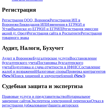
Регистрация
Регистрация ООО, Воронеж
Регистрация ИП в
Воронеже
Ликвидация ИП
Изменения в ЕГРЮЛ и
Устав
Выписки из ЕГРЮЛ и ЕГРИП
Регистрация эмиссии
акций (г. Орел)
Регистрация сайта в Роспатенте
Регистрация
товарного знака
Аудит, Налоги, Бухучет
Аудит в Воронеже
Бухгалтерские услуги
Восстановление
бухгалтерского учета
Постановка бухгалтерского
учета
Подготовка и сдача отчетности в ИФНС
Составление
жалоб и возражений
Налоговые споры
Проверка контрагентов
(New!)
Поиск хищений и злоупотреблений
(New!)
Судебная защита и экспертиза
Правовые услуги и представительство
Нотариальное
заверение сайтов
Экспертиза электронной переписки
Отказ в
регистрации (обжалование)
Защита авторских