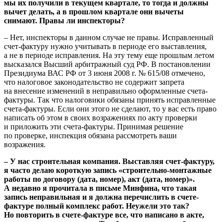
мы их получили в текущем квартале, то тогда и должны
вычет делать, а в прошлом квартале они вычеты
снимают. Правы ли инспекторы?
– Нет, инспекторы в данном случае не правы. Исправленный
счет-фактуру нужно учитывать в периоде его выставления,
а не в периоде исправления. На эту тему еще прошлым летом
высказался Высший арбитражный суд РФ. В постановлении
Президиума ВАС РФ от 3 июня 2008 г. № 615/08 отмечено,
что налоговое законодательство не содержит запрета
на внесение изменений в неправильно оформленные счета-
фактуры. Так что налоговики обязаны принять исправленные
счета-фактуры. Если они этого не сделают, то у вас есть право
написать об этом в своих возражениях по акту проверки
и приложить эти счета-фактуры. Принимая решение
по проверке, инспекция обязана рассмотреть ваши
возражения.
– У нас строительная компания. Выставляя счет-фактуру,
я часто делаю короткую запись «строительно-монтажные
работы по договору (дата, номер), акт (дата, номер)».
А недавно я прочитала в письме Минфина, что такая
запись неправильная и я должна перечислить в счете-
фактуре полный комплекс работ. Неужели это так?
Но повторить в счете-фактуре все, что написано в акте,